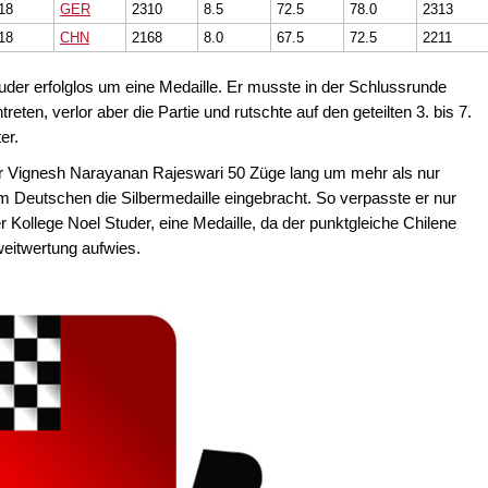
18
GER
2310
8.5
72.5
78.0
2313
18
CHN
2168
8.0
67.5
72.5
2211
uder erfolglos um eine Medaille. Er musste in der Schlussrunde
ten, verlor aber die Partie und rutschte auf den geteilten 3. bis 7.
er.
r Vignesh Narayanan Rajeswari 50 Züge lang um mehr als nur
m Deutschen die Silbermedaille eingebracht. So verpasste er nur
Kollege Noel Studer, eine Medaille, da der punktgleiche Chilene
weitwertung aufwies.