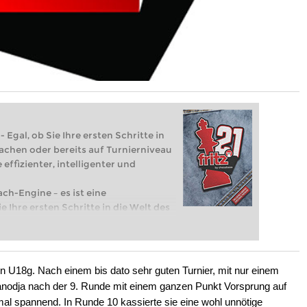
 Egal, ob Sie Ihre ersten Schritte in
achen oder bereits auf Turnierniveau
 effizienter, intelligenter und
ach-Engine – es ist eine
e Ihre ersten Schritte in die Welt des
eits auf Turnierniveau spielen: Mit
 intelligenter und individueller als je
n U18g. Nach einem bis dato sehr guten Turnier, mit nur einem
anodja nach der 9. Runde mit einem ganzen Punkt Vorsprung auf
l spannend. In Runde 10 kassierte sie eine wohl unnötige