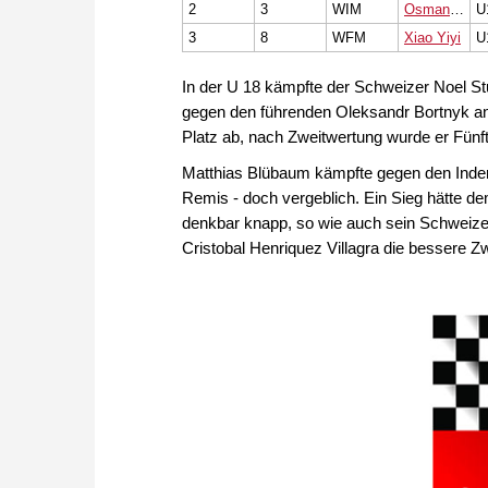
2
3
WIM
Osmanodja Filiz
U
3
8
WFM
Xiao Yiyi
U
In der U 18 kämpfte der Schweizer Noel St
gegen den führenden Oleksandr Bortnyk antre
Platz ab, nach Zweitwertung wurde er Fünft
Matthias Blübaum kämpfte gegen den Inde
Remis - doch vergeblich. Ein Sieg hätte de
denkbar knapp, so wie auch sein Schweizer 
Cristobal Henriquez Villagra die bessere Z