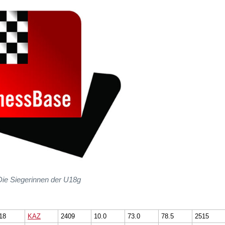
Die Siegerinnen der U18g
18
KAZ
2409
10.0
73.0
78.5
2515