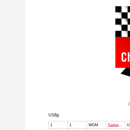
U18g
1
1
WGM
Saduakassova Dinara
U