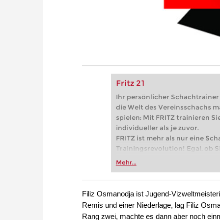
Fritz 21
Ihr persönlicher Schachtrainer -
die Welt des Vereinsschachs m
spielen: Mit FRITZ trainieren Sie
individueller als je zuvor.
FRITZ ist mehr als nur eine Sch
Trainingsrevolution! Egal, ob Si
Vereinsschachs machen oder ber
Mehr...
FRITZ trainieren Sie effizienter,
zuvor.
Filiz Osmanodja ist Jugend-Vizweltmeisteri
Remis und einer Niederlage, lag Filiz Osm
Rang zwei, machte es dann aber noch einma