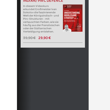
INDIAN/PIRC DEFENCE
In diesem Videokurs
erkundet Großmeister Ivan
Sokolov die faszinierende
Welt der Königsindisch- und
Pirc-Strukturen – mit
vertauschten Farben, wie sie
häufig aus der Französischen
oder der Sizilianischen
Verteidigung entstehen.
39,90 €
29,90 €