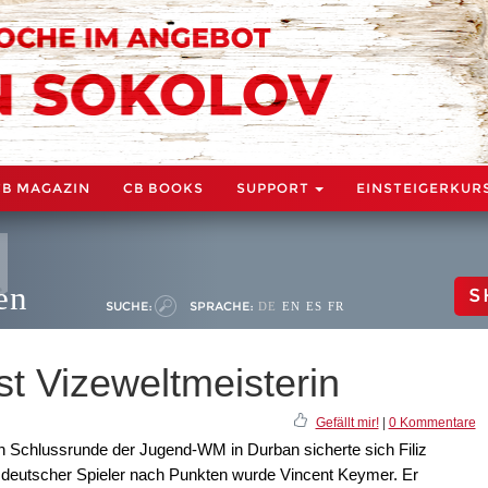
CB MAGAZIN
CB BOOKS
SUPPORT
EINSTEIGERKUR
en
S
SUCHE:
SPRACHE:
DE
EN
ES
FR
st Vizeweltmeisterin
Gefällt mir!
|
0 Kommentare
en Schlussrunde der Jugend-WM in Durban sicherte sich Filiz
r deutscher Spieler nach Punkten wurde Vincent Keymer. Er