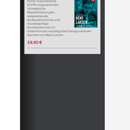
Ihnen inspirierende
Eröffnungsvarianten,
strategische
Meisterleistungen,
wegweisende
Endspielmanöver und
mustergültige
Kombinationen im
Videoformat und zeigt die Glanzpunkte der
Karriere von Bent Larsen.
39,90 €