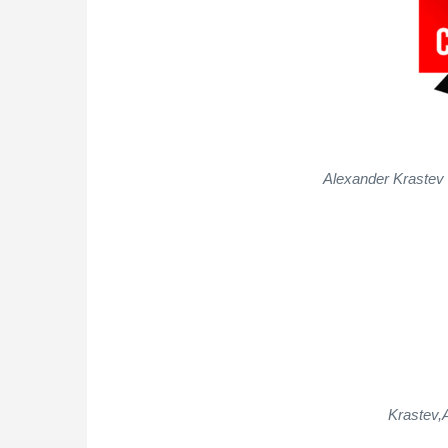
Alexander Krastev h
Krastev,A