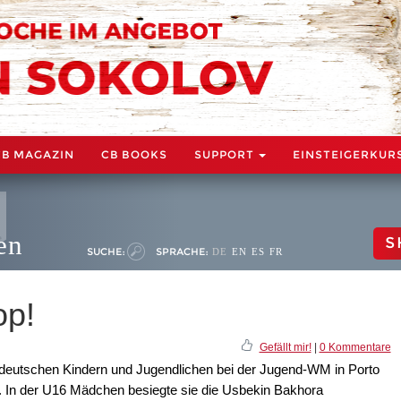
CB MAGAZIN
CB BOOKS
SUPPORT
EINSTEIGERKUR
en
S
SUCHE:
SPRACHE:
DE
EN
ES
FR
op!
Gefällt mir!
|
0 Kommentare
 deutschen Kindern und Jugendlichen bei der Jugend-WM in Porto
 In der U16 Mädchen besiegte sie die Usbekin Bakhora