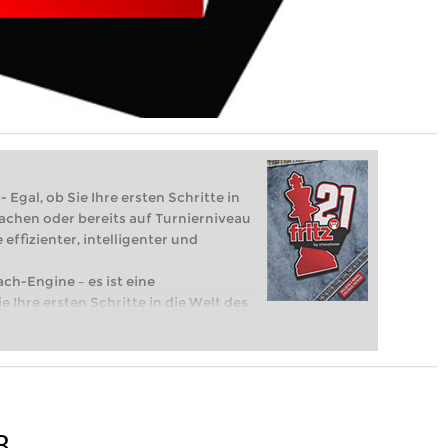
 Egal, ob Sie Ihre ersten Schritte in
achen oder bereits auf Turnierniveau
 effizienter, intelligenter und
ach-Engine – es ist eine
e Ihre ersten Schritte in die Welt des
eits auf Turnierniveau spielen: Mit
 intelligenter und individueller als je
8