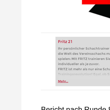
Fritz 21
Ihr persönlicher Schachtrainer -
die Welt des Vereinsschachs m
spielen: Mit FRITZ trainieren Sie
individueller als je zuvor.
FRITZ ist mehr als nur eine Sch
Trainingsrevolution! Egal, ob Si
Vereinsschachs machen oder ber
Mehr...
FRITZ trainieren Sie effizienter,
zuvor.
Bericht nach Runde 