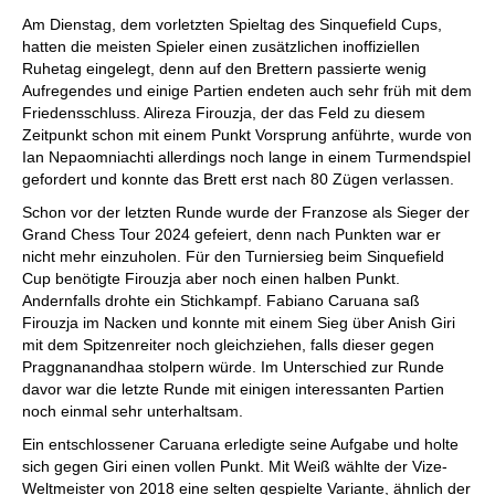
individueller als je zuvor.
Am Dienstag, dem vorletzten Spieltag des Sinquefield Cups,
hatten die meisten Spieler einen zusätzlichen inoffiziellen
Ruhetag eingelegt, denn auf den Brettern passierte wenig
Aufregendes und einige Partien endeten auch sehr früh mit dem
Friedensschluss. Alireza Firouzja, der das Feld zu diesem
Zeitpunkt schon mit einem Punkt Vorsprung anführte, wurde von
Ian Nepaomniachti allerdings noch lange in einem Turmendspiel
gefordert und konnte das Brett erst nach 80 Zügen verlassen.
Schon vor der letzten Runde wurde der Franzose als Sieger der
Grand Chess Tour 2024 gefeiert, denn nach Punkten war er
nicht mehr einzuholen. Für den Turniersieg beim Sinquefield
Cup benötigte Firouzja aber noch einen halben Punkt.
Andernfalls drohte ein Stichkampf. Fabiano Caruana saß
Firouzja im Nacken und konnte mit einem Sieg über Anish Giri
mit dem Spitzenreiter noch gleichziehen, falls dieser gegen
Praggnanandhaa stolpern würde. Im Unterschied zur Runde
davor war die letzte Runde mit einigen interessanten Partien
noch einmal sehr unterhaltsam.
Ein entschlossener Caruana erledigte seine Aufgabe und holte
sich gegen Giri einen vollen Punkt. Mit Weiß wählte der Vize-
Weltmeister von 2018 eine selten gespielte Variante, ähnlich der