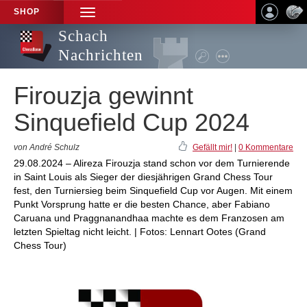
SHOP
TOGGLE
NAVIGATION
Schach
Nachrichten
Firouzja gewinnt
Sinquefield Cup 2024
von André Schulz
Gefällt mir!
|
0 Kommentare
29.08.2024 – Alireza Firouzja stand schon vor dem Turnierende
in Saint Louis als Sieger der diesjährigen Grand Chess Tour
fest, den Turniersieg beim Sinquefield Cup vor Augen. Mit einem
Punkt Vorsprung hatte er die besten Chance, aber Fabiano
Caruana und Praggnanandhaa machte es dem Franzosen am
letzten Spieltag nicht leicht. | Fotos: Lennart Ootes (Grand
Chess Tour)