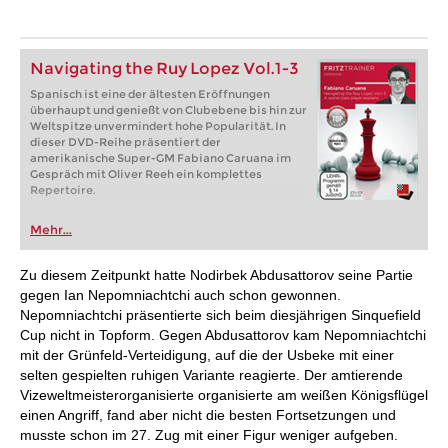
Navigating the Ruy Lopez Vol.1-3
Spanisch ist eine der ältesten Eröffnungen
überhaupt und genießt von Clubebene bis hin zur
Weltspitze unvermindert hohe Popularität. In
dieser DVD-Reihe präsentiert der
amerikanische Super-GM Fabiano Caruana im
Gespräch mit Oliver Reeh ein komplettes
Repertoire.
Mehr...
Zu diesem Zeitpunkt hatte Nodirbek Abdusattorov seine Partie
gegen Ian Nepomniachtchi auch schon gewonnen.
Nepomniachtchi präsentierte sich beim diesjährigen Sinquefield
Cup nicht in Topform. Gegen Abdusattorov kam Nepomniachtchi
mit der Grünfeld-Verteidigung, auf die der Usbeke mit einer
selten gespielten ruhigen Variante reagierte. Der amtierende
Vizeweltmeisterorganisierte organisierte am weißen Königsflügel
einen Angriff, fand aber nicht die besten Fortsetzungen und
musste schon im 27. Zug mit einer Figur weniger aufgeben.