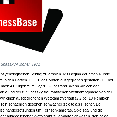
Spassky-Fischer, 1972
psychologischen Schlag zu erholen. Mit Beginn der elften Runde
 in den Partien 11 – 20 das Match ausgeglichen gestalten (1:1 bei
r nach 41 Zügen zum 12,5:8.5-Endstand. Wenn wir von der
Partie und der für Spassky traumatischen Wettkampfphase von der
 wir einen ausgeglichenen Wettkampfverlauf (2:2 bei 10 Remisen).
rein schachlich gesehen schwächer spielte als Fischer. Bei
useinandersetzungen um Fernsehkameras, Spielsaal und die
ehr ausgeglichener Wettkampf zu erwarten gewesen, den beide