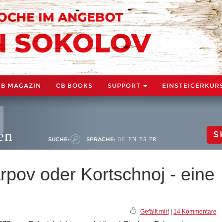
CB MAGAZIN
CB BOOKS
SUPPORT
EINSTEIGERKUR
en
S
SUCHE:
SPRACHE:
DE
EN
ES
FR
rpov oder Kortschnoj - eine
Gefällt mir!
|
14 Kommentare