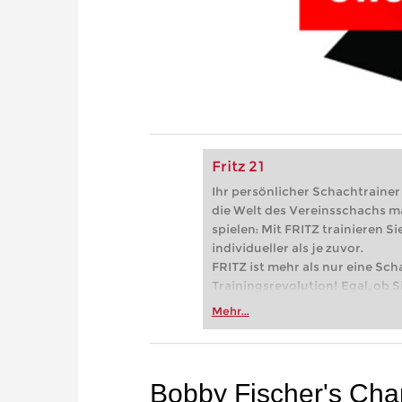
Fritz 21
Ihr persönlicher Schachtrainer -
die Welt des Vereinsschachs m
spielen: Mit FRITZ trainieren Sie
individueller als je zuvor.
FRITZ ist mehr als nur eine Sch
Trainingsrevolution! Egal, ob Si
Vereinsschachs machen oder ber
Mehr...
FRITZ trainieren Sie effizienter,
zuvor.
Bobby Fischer's Ch