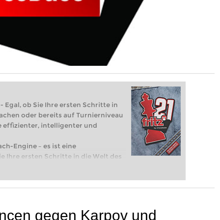
 Egal, ob Sie Ihre ersten Schritte in
achen oder bereits auf Turnierniveau
 effizienter, intelligenter und
ach-Engine – es ist eine
e Ihre ersten Schritte in die Welt des
eits auf Turnierniveau spielen: Mit
 intelligenter und individueller als je
ancen gegen Karpov und