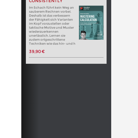
CONSISTENTLY
Im Schach führt kein Weg an
sauberem Rechnen vorbei.
Deshalb ist das verbessern
der Fähigkeit sich Varianten
im Kopf vorzustellen oder
taktische Motive und Muster
wiederzuerkennen
unerlässlich. Lernen sie
zudem ortgeschrittene
Techniken wie das hin- und h
39,90 €