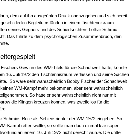
arin, dem auf ihn ausgeübten Druck nachzugeben und sich bereit
ben geschilderten Begleitumständen in einem Tischtennisraum
llen seines Gegners und des Schiedsrichters Lothar Schmid
icht. Das führte zu dem psychologischen Zusammenbruch, den
nnte.
eitergespielt
Fischers Gewinn des WM-Titels für die Schachwelt hatte, könnte
m 16. Juli 1972 den Tischtennisraum verlassen und seine Sachen
ätte. So wäre sehr wahrscheinlich Bobby Fischer der Schachwelt
icht keinen WM-Kampf mehr bekommen, aber sehr wahrscheinlich
teilgenommen. So hätte er sehr wahrscheinlich nicht nur mit
row die Klingen kreuzen können, was zweifellos für die
äre.
ar Schmids Rolle als Schiedsrichter der WM 1972 eingehen. So
-Kampf retten wollte, so sollte man doch einmal klar sagen,
ortung an jenem 16. Juli 1972 nicht gerecht wurde. Die dritte