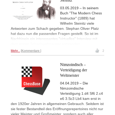
Steinitz
03.05.2019 – In seinem
Buch "The Modern Chess
Instructor" (1889) hat
Wilhelm Steinitz viele
Antworten zum Schach gegeben. Stephan Oliver Platz
hat dazu nun die passenden Fragen gestellt. So ist im
Nachhinein ein interessantes "virtuelles" Interview mit
dem ersten Schachweltmeister entstanden.
Mehr...
Kommentare
2
Nimzoindisch –
Verteidigung der
Weltmeister
04.04.2019 – Die
Nimzoindische
Verteidigung 1.d4 Sf6 2.c4
e6 3.Sc3 Lb4 kam erst in
den 1920er Jahren in allgemeinen Gebrauch. Seitdem ist
sie fester Bestandteil des Eröffnungsrepertoires nicht nur
vieler Meister und Großmeister, sondern auch aller