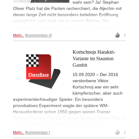
wahr sein? Ja! Stephan
Oliver Platz hat die Partien recherchiert, die Aljechin mit
dieser lange Zeit nicht besonders beliebten Eröffnung
gespielt hat, und zeigt uns in seinem Beitrag: Der
ehemalige Weltmeister war damit äußerst erfolgreich!
Mehr...
Kommentare 4
5
Kortschnojs Harakiri-
Variante im Staunton
Gambit
15.09.2020 – Der 2016
verstorbene Viktor
Kortschnoj war ein sehr
kämpferischer, aber auch
experimentierfreudiger Spieler. Ein besonders
provokatives Experiment wagte der spätere WM-
Herausforderer schon 1950 gegen seinen Trainer
Semjon Furman. "Harakiri", meint Stephan Oliver Platz in
seinem Beitrag. Aber Kortschnoj überlebte es.
Mehr...
Kommentare
2