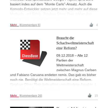
basiert indes auf dem "Monte Carlo"-Ansatz. Auch die
Komodo-Entwickler setzen jetzt mehr und mehr auf diese
Methode - mit Erfolg. Stephan Oliver Platz erklärt den
Unterschied und zeigt die Fortschritte.
Mehr...
Kommentare 6
4
Braucht die
Schachweltmeisterschaft
eine Reform?
09.12.2018 – Alle 12
Partien der
Weltmeisterschaft
zwischen Magnus Carlsen
und Fabiano Caruana endeten remis. Das gab es bisher
noch nie. Benötigt die Weltmeisterschaft eine Reform.
Stephan-Oliver Platz beleuchtet verschiedene Aspekte. |
Fotos: Nikolai Dunaevsky (Agon)
Mehr...
Kommentare 26
15