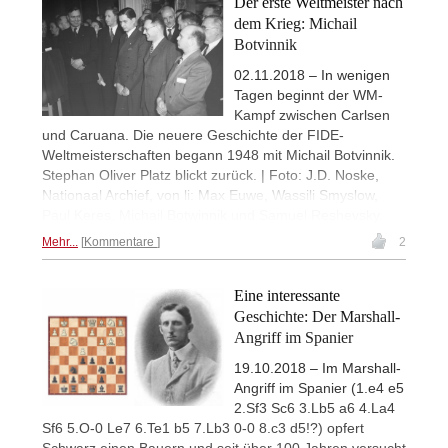
Der erste Weltmeister nach
dem Krieg: Michail
Botvinnik
02.11.2018 – In wenigen
Tagen beginnt der WM-
Kampf zwischen Carlsen
und Caruana. Die neuere Geschichte der FIDE-
Weltmeisterschaften begann 1948 mit Michail Botvinnik.
Stephan Oliver Platz blickt zurück. | Foto: J.D. Noske,
Nationaal Archief, von li: Max Euwe, Wassili Smyslow,
Paul Keres, Michail Botwinnik und Samuel Reshevsky.
Mehr...
Kommentare
2
Eine interessante
Geschichte: Der Marshall-
Angriff im Spanier
19.10.2018 – Im Marshall-
Angriff im Spanier (1.e4 e5
2.Sf3 Sc6 3.Lb5 a6 4.La4
Sf6 5.O-0 Le7 6.Te1 b5 7.Lb3 0-0 8.c3 d5!?) opfert