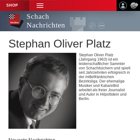
SHOP
TOGGLE
NAVIGATION
Schach
Nachrichten
Stephan Oliver Platz
Stephan Oliver Platz
(Jahrgang 1963) ist ein
leidenschaftlicher Sammler
von Schachbüchern und spielt
seit Jahrzehnten erfolgreich in
der mittelfränkischen
Bezirksliga. Der ehemalige
Musiker und Kabarettist
arbeitet als freier Journalist
und Autor in Hilpoltstein und
Berlin.