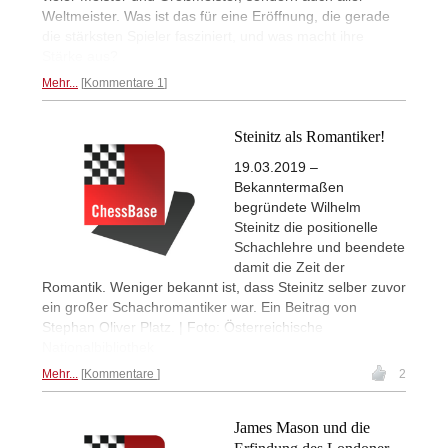
Weltmeister. Was ist das für eine Eröffnung, die gerade
die stärksten Spieler fasziniert, und was macht ihre
Stärke aus?
Mehr...
Kommentare 1
Steinitz als Romantiker!
19.03.2019 –
Bekanntermaßen
begründete Wilhelm
Steinitz die positionelle
Schachlehre und beendete
damit die Zeit der
Romantik. Weniger bekannt ist, dass Steinitz selber zuvor
ein großer Schachromantiker war. Ein Beitrag von
Stephan Oliver Platz. | Foto: Österreichische
Nationalbibliothek
Mehr...
Kommentare
2
James Mason und die