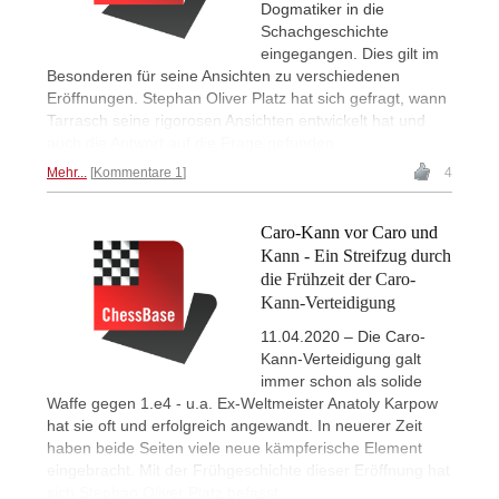
Dogmatiker in die
Schachgeschichte
eingegangen. Dies gilt im
Besonderen für seine Ansichten zu verschiedenen
Eröffnungen. Stephan Oliver Platz hat sich gefragt, wann
Tarrasch seine rigorosen Ansichten entwickelt hat und
auch die Antwort auf die Frage gefunden.
Mehr...
Kommentare 1
4
Caro-Kann vor Caro und
Kann - Ein Streifzug durch
die Frühzeit der Caro-
Kann-Verteidigung
11.04.2020 – Die Caro-
Kann-Verteidigung galt
immer schon als solide
Waffe gegen 1.e4 - u.a. Ex-Weltmeister Anatoly Karpow
hat sie oft und erfolgreich angewandt. In neuerer Zeit
haben beide Seiten viele neue kämpferische Element
eingebracht. Mit der Frühgeschichte dieser Eröffnung hat
sich Stephan Oliver Platz befasst.