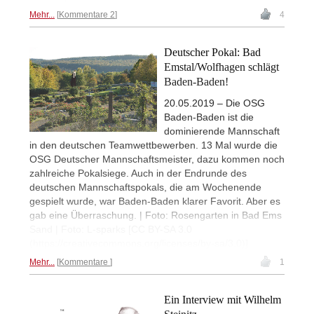
Mehr...
Kommentare 2
4
Deutscher Pokal: Bad
Emstal/Wolfhagen schlägt
Baden-Baden!
20.05.2019 – Die OSG
Baden-Baden ist die
dominierende Mannschaft
in den deutschen Teamwettbewerben. 13 Mal wurde die
OSG Deutscher Mannschaftsmeister, dazu kommen noch
zahlreiche Pokalsiege. Auch in der Endrunde des
deutschen Mannschaftspokals, die am Wochenende
gespielt wurde, war Baden-Baden klarer Favorit. Aber es
gab eine Überraschung. | Foto: Rosengarten in Bad Ems
Sand | Foto: L-sparks [CC BY-SA 3.0
(https://creativecommons.org/licenses/by-sa/3.0)]
Mehr...
Kommentare
1
Ein Interview mit Wilhelm