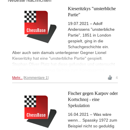
Neueste Nachrichten
Kieseritzkys "unsterbliche
Partie"
19.07.2021 – Adolf
Anderssens "unsterbliche
Partie", 1851 in London
gespielt, ging in die
Schachgeschichte ein.
Aber auch sein damals unterlegener Gegner Lionel
Kieseritzky hat eine "unsterbliche Partie" gespielt.
Stephan Oliver Platz hat diese gefunden und untersucht
ausführlich Kieseritzkys Beitrag zum Königsgambit.
Mehr...
Kommentare 1
4
Fischer gegen Karpov oder
Kortschnoj - eine
Spekulation
16.04.2021 – Was wäre
wenn... Spassky 1972 zum
Beispiel nicht so geduldig