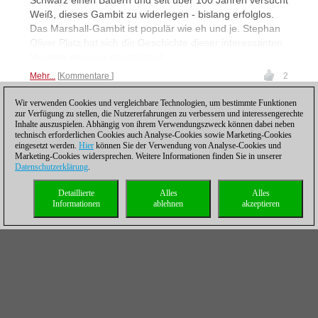
Schwarz einen Bauern und seit über 100 Jahren versucht
Weiß, dieses Gambit zu widerlegen - bislang erfolglos.
Das Marshall-Gambit ist populär wie eh und je. Stephan
Oliver Platz hat sich die Geschichte dieser interessanten
Variante genauer angeschaut.
Mehr...
Kommentare
2
Wir verwenden Cookies und vergleichbare Technologien, um bestimmte Funktionen
zur Verfügung zu stellen, die Nutzererfahrungen zu verbessern und interessengerechte
Inhalte auszuspielen. Abhängig von ihrem Verwendungszweck können dabei neben
Posting: 19 - 36
technisch erforderlichen Cookies auch Analyse-Cookies sowie Marketing-Cookies
Wie der Marshall Angriff
eingesetzt werden.
Hier
können Sie der Verwendung von Analyse-Cookies und
Marketing-Cookies widersprechen. Weitere Informationen finden Sie in unserer
in die Welt kam (I)
Datenschutzerklärung
.
17.09.2018 – Der nach
Detaillierte
Alles
Alles
Frank Marshall benannte
Informationen
ablehnen
akzeptieren
Marshall Angriff in der
Spanischen Partie ist so
gesund, dass die
Weißspieler sich gar nicht mehr darauf einlassen wollen.
Die Idee zu diesem Gambit hatte Frank Marshall. Oder
waren es kubanische Schachspieler? Stephan Oliver
Platz zeichnet in seinem Beitrag Ursprung und
Entwicklung dieser Eröffnung nach.