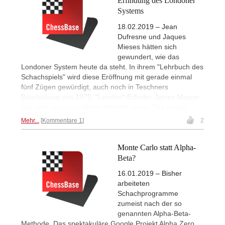
Erfindung des Londoner
Systems
18.02.2019 – Jean
Dufresne und Jaques
Mieses hätten sich
gewundert, wie das
Londoner System heute da steht. In ihrem "Lehrbuch des
Schachspiels" wird diese Eröffnung mit gerade einmal
fünf Zügen gewürdigt, auch noch in Teschners
Bearbeitung von 1975. "London"-Erfinder James Mason
war aber auch in anderer Hinsicht seiner Zeit voraus.
Mehr...
Kommentare 1
2
Monte Carlo statt Alpha-
Beta?
16.01.2019 – Bisher
arbeiteten
Schachprogramme
zumeist nach der so
genannten Alpha-Beta-
Methode. Das spektakuläre Google Projekt Alpha Zero