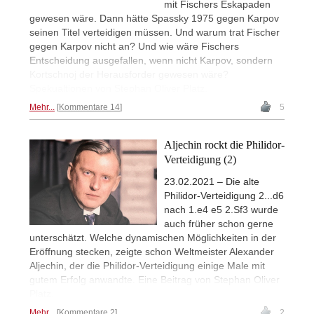
mit Fischers Eskapaden
gewesen wäre. Dann hätte Spassky 1975 gegen Karpov
seinen Titel verteidigen müssen. Und warum trat Fischer
gegen Karpov nicht an? Und wie wäre Fischers
Entscheidung ausgefallen, wenn nicht Karpov, sondern
Kortschnoj der Herausforder gewesen wäre?
Spekualtionen von Stephan Oliver Platz.
Mehr...
Kommentare 14
5
Aljechin rockt die Philidor-
Verteidigung (2)
23.02.2021 – Die alte
Philidor-Verteidigung 2...d6
nach 1.e4 e5 2.Sf3 wurde
auch früher schon gerne
unterschätzt. Welche dynamischen Möglichkeiten in der
Eröffnung stecken, zeigte schon Weltmeister Alexander
Aljechin, der die Philidor-Verteidigung einige Male mit
gutem Erfolg anwandte. Eine Beitrag von Stephan Oliver
Platz.
Mehr...
Kommentare 2
2