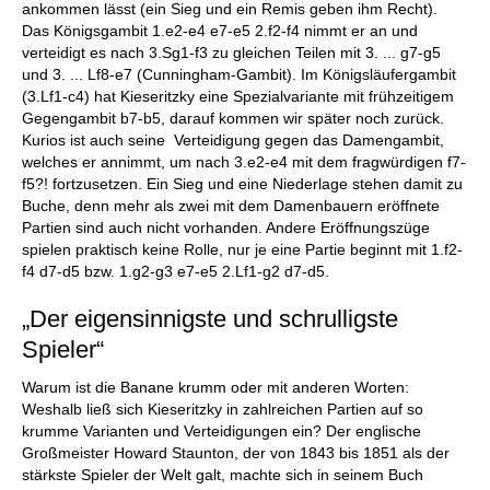
ankommen lässt (ein Sieg und ein Remis geben ihm Recht).
Das Königsgambit 1.e2-e4 e7-e5 2.f2-f4 nimmt er an und
verteidigt es nach 3.Sg1-f3 zu gleichen Teilen mit 3. ... g7-g5
und 3. ... Lf8-e7 (Cunningham-Gambit). Im Königsläufergambit
(3.Lf1-c4) hat Kieseritzky eine Spezialvariante mit frühzeitigem
Gegengambit b7-b5, darauf kommen wir später noch zurück.
Kurios ist auch seine Verteidigung gegen das Damengambit,
welches er annimmt, um nach 3.e2-e4 mit dem fragwürdigen f7-
f5?! fortzusetzen. Ein Sieg und eine Niederlage stehen damit zu
Buche, denn mehr als zwei mit dem Damenbauern eröffnete
Partien sind auch nicht vorhanden. Andere Eröffnungszüge
spielen praktisch keine Rolle, nur je eine Partie beginnt mit 1.f2-
f4 d7-d5 bzw. 1.g2-g3 e7-e5 2.Lf1-g2 d7-d5.
„Der eigensinnigste und schrulligste
Spieler“
Warum ist die Banane krumm oder mit anderen Worten:
Weshalb ließ sich Kieseritzky in zahlreichen Partien auf so
krumme Varianten und Verteidigungen ein? Der englische
Großmeister Howard Staunton, der von 1843 bis 1851 als der
stärkste Spieler der Welt galt, machte sich in seinem Buch