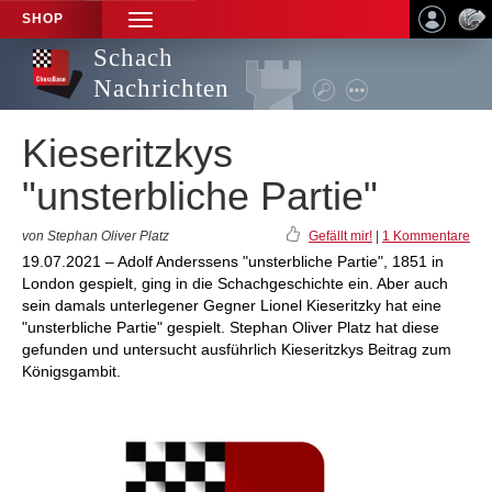
SHOP
TOGGLE
NAVIGATION
Schach
Nachrichten
Kieseritzkys
"unsterbliche Partie"
von Stephan Oliver Platz
Gefällt mir!
|
1 Kommentare
19.07.2021 – Adolf Anderssens "unsterbliche Partie", 1851 in
London gespielt, ging in die Schachgeschichte ein. Aber auch
sein damals unterlegener Gegner Lionel Kieseritzky hat eine
"unsterbliche Partie" gespielt. Stephan Oliver Platz hat diese
gefunden und untersucht ausführlich Kieseritzkys Beitrag zum
Königsgambit.