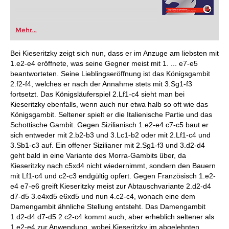
Mehr...
Bei Kieseritzky zeigt sich nun, dass er im Anzuge am liebsten mit
1.e2-e4 eröffnete, was seine Gegner meist mit 1. ... e7-e5
beantworteten. Seine Lieblingseröffnung ist das Königsgambit
2.f2-f4, welches er nach der Annahme stets mit 3.Sg1-f3
fortsetzt. Das Königsläuferspiel 2.Lf1-c4 sieht man bei
Kieseritzky ebenfalls, wenn auch nur etwa halb so oft wie das
Königsgambit. Seltener spielt er die Italienische Partie und das
Schottische Gambit. Gegen Sizilianisch 1.e2-e4 c7-c5 baut er
sich entweder mit 2.b2-b3 und 3.Lc1-b2 oder mit 2.Lf1-c4 und
3.Sb1-c3 auf. Ein offener Sizilianer mit 2.Sg1-f3 und 3.d2-d4
geht bald in eine Variante des Morra-Gambits über, da
Kieseritzky nach c5xd4 nicht wiedernimmt, sondern den Bauern
mit Lf1-c4 und c2-c3 endgültig opfert. Gegen Französisch 1.e2-
e4 e7-e6 greift Kieseritzky meist zur Abtauschvariante 2.d2-d4
d7-d5 3.e4xd5 e6xd5 und nun 4.c2-c4, wonach eine dem
Damengambit ähnliche Stellung entsteht. Das Damengambit
1.d2-d4 d7-d5 2.c2-c4 kommt auch, aber erheblich seltener als
1.e2-e4 zur Anwendung, wobei Kieseritzky im abgelehnten