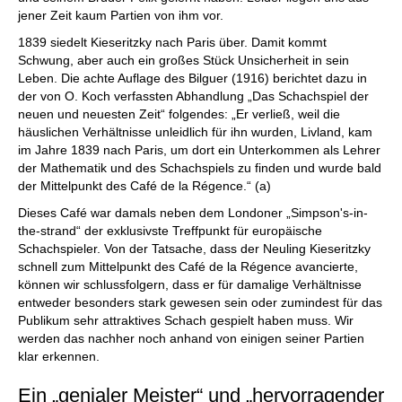
jener Zeit kaum Partien von ihm vor.
1839 siedelt Kieseritzky nach Paris über. Damit kommt
Schwung, aber auch ein großes Stück Unsicherheit in sein
Leben. Die achte Auflage des Bilguer (1916) berichtet dazu in
der von O. Koch verfassten Abhandlung „Das Schachspiel der
neuen und neuesten Zeit“ folgendes: „Er verließ, weil die
häuslichen Verhältnisse unleidlich für ihn wurden, Livland, kam
im Jahre 1839 nach Paris, um dort ein Unterkommen als Lehrer
der Mathematik und des Schachspiels zu finden und wurde bald
der Mittelpunkt des Café de la Régence.“ (a)
Dieses Café war damals neben dem Londoner „Simpson's-in-
the-strand“ der exklusivste Treffpunkt für europäische
Schachspieler. Von der Tatsache, dass der Neuling Kieseritzky
schnell zum Mittelpunkt des Café de la Régence avancierte,
können wir schlussfolgern, dass er für damalige Verhältnisse
entweder besonders stark gewesen sein oder zumindest für das
Publikum sehr attraktives Schach gespielt haben muss. Wir
werden das nachher noch anhand von einigen seiner Partien
klar erkennen.
Ein „genialer Meister“ und „hervorragender