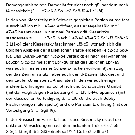
Damengambit seinen Damenläufer nicht nach g5, sondern nach
f4 entwickelt (2. ... e7-e6 3.Sb1-c3 Sg8-f6 4.Lc1-f4).
In den von Kieseritzky mit Schwarz gespielten Partien wurde fast
ausschließlich mit 1.e2-e4 eröffnet, was er regelmäßig mit 1. ...
e7-e5 beantwortet. In nur zwei Partien griff Kieseritzky
stattdessen zu 1. ... c7-c5. Nach 1.e2-e4 e7-e5 2.Sg1-f3 Sb8-c6
3.Lf1-c4 zieht Kieseritzky fast immer Lf8-c5, wonach sich die
üblichen Abspiele der Italienischen Partie ergeben (4.c2-c3 Sg8-
f6). Das Evans-Gambit 4.b2-b4 verteidigt er nach der Annahme
Lc5xb4 5.c2-c3 meist mit Lb4-d6 (statt des üblichen Lb4-a5,
was auch in einer seiner Schwarz-Partien vorkommt), ein Zug,
der das Zentrum stützt, aber auch den d-Bauern blockiert und
den Läufer c8 einsperrt. Ansonsten finden wir auch einige
andere Eröffnungen, so Schottisch und Schottisches Gambit
(mit der waghalsigen Fortsetzung 4. ... Lf8-b4+), Spanisch (mit
der klassischen Verteidigung 3. ... Lf8-c5, die auch Bobby
Fischer einige male spielte) und die Ponziani-Eröffnung (mit der
Verteidigung 3. ... Sg8-f6).
In der Russischen Partie fällt auf, dass Kieseritzky es auf die
unklaren Verwicklungen nach dem riskanten 1.e2-e4 e7-e5
2.Sg1-f3 Sg8-f6 3.Sf3xe5 Sf6xe4!? 4.Dd1-e2 Dd8-e7)