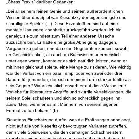
„Chess Praxis“ darüber Gedanken:
„Bei all seinem feinen Genie und seinem außerordentlichen
Wissen über das Spiel war Kieseritzky der eigensinnigste und
schrulligste Spieler. (...) Diese Exzentritäten sind auf eine
mentale Unausgeglichenheit zurückgeführt worden. Ich bin
geneigt, sie zumindest zum Teil einer anderen Ursache
zuzuschreiben. Er hatte eine große Abneigung dagegen,
Vorgaben zu geben, und da seine Gegner ihm zumeist sowohl
an Geschicklichkeit, als auch an Buchwissen unermesslich
unterlegen waren, konnte er es sich natürlich leisten, wenn er
mit ihnen gleichauf spielte, eine Menge zu riskieren. Wie wichtig
war der Verlust von ein paar Tempi oder von zwei oder drei
Bauern für jemanden, der sich um einen Turm stärker fühlte als
sein Gegner? Wahrscheinlich erwarb er auf diese Weise jene
Vorliebe für überstürzte Angriffe und skurrile Verteidigungen, die
seinem Spiel schadeten und sich so schrecklich gegen ihn
auswirkten, wenn er es mit Männern von seinem eigenen
Format zu tun bekam.“ (b)
Stauntons Einschätzung dürfte, was die Eröffnungen anbelangt,
nicht auf alle von Kieseritzky bevorzugten Varianten zutreffen,
denn viele Spielweisen, die den damaligen Schachmeistern
skurril erschienen, sind heute gang und gäbe. So hat es z. B.