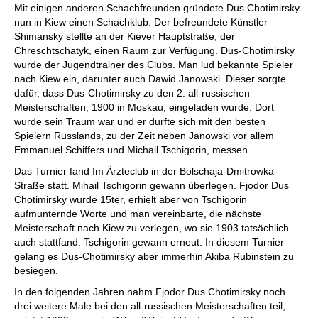
Mit einigen anderen Schachfreunden gründete Dus Chotimirsky
nun in Kiew einen Schachklub. Der befreundete Künstler
Shimansky stellte an der Kiever Hauptstraße, der
Chreschtschatyk, einen Raum zur Verfügung. Dus-Chotimirsky
wurde der Jugendtrainer des Clubs. Man lud bekannte Spieler
nach Kiew ein, darunter auch Dawid Janowski. Dieser sorgte
dafür, dass Dus-Chotimirsky zu den 2. all-russischen
Meisterschaften, 1900 in Moskau, eingeladen wurde. Dort
wurde sein Traum war und er durfte sich mit den besten
Spielern Russlands, zu der Zeit neben Janowski vor allem
Emmanuel Schiffers und Michail Tschigorin, messen.
Das Turnier fand Im Ärzteclub in der Bolschaja-Dmitrowka-
Straße statt. Mihail Tschigorin gewann überlegen. Fjodor Dus
Chotimirsky wurde 15ter, erhielt aber von Tschigorin
aufmunternde Worte und man vereinbarte, die nächste
Meisterschaft nach Kiew zu verlegen, wo sie 1903 tatsächlich
auch stattfand. Tschigorin gewann erneut. In diesem Turnier
gelang es Dus-Chotimirsky aber immerhin Akiba Rubinstein zu
besiegen.
In den folgenden Jahren nahm Fjodor Dus Chotimirsky noch
drei weitere Male bei den all-russischen Meisterschaften teil,