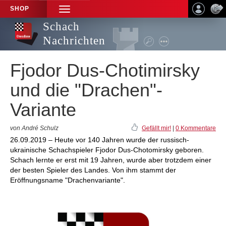
SHOP
TOGGLE
NAVIGATION
Schach
Nachrichten
Fjodor Dus-Chotimirsky
und die "Drachen"-
Variante
von André Schulz
Gefällt mir!
|
0 Kommentare
26.09.2019 – Heute vor 140 Jahren wurde der russisch-
ukrainische Schachspieler Fjodor Dus-Chotomirsky geboren.
Schach lernte er erst mit 19 Jahren, wurde aber trotzdem einer
der besten Spieler des Landes. Von ihm stammt der
Eröffnungsname "Drachenvariante".