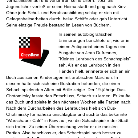
Verhältnissen auf und verlor früh seine Eltern. Noch als
Jugendlicher verließ er seine Heimatstadt und ging nach Kiev.
Ohne jede Schul- und Berufsausbildung schlug er sich mit
Gelegenheitsarbeiten durch, belud Schiffe oder gab Unterricht.
Seine einzige Freude bestand im Lesen von Büchern.
In seinen autobiografischen
Erinnerungen berichtete er, wie er in
einem Antiquariat eines Tages eine
Ausgabe von Jean Dufresnes,
"Kleines Lehrbuch des Schachspiels"
sah. Als er das Lehrbuch in den
Händen hielt, erinnerte er sich an ein
Buch aus seinen Kindertagen mit arabischen Märchen. In
diesem hatte sich sich eine Illustration befunden, die einen
Schach spielenden Affen mit Brille zeigte. Der 19-jährige Dus-
Chotomirsky fasste den Entschluss, Schach zu lernen. Er kaufte
das Buch und spielte in den nächsten Wochen alle Partien nach.
Nach dem Durcharbeiten des Lehrbuches hielt sich Dus-
Chotimirsky für nahezu unschlagbar und suchte das bekannte
"Warschauer Café" in Kiew auf, wo die Schachspieler der Stadt
sich trafen. Zu seiner Überraschung verlor er die meisten
Partien. Also beschloss er, das Schachspiel noch besser zu