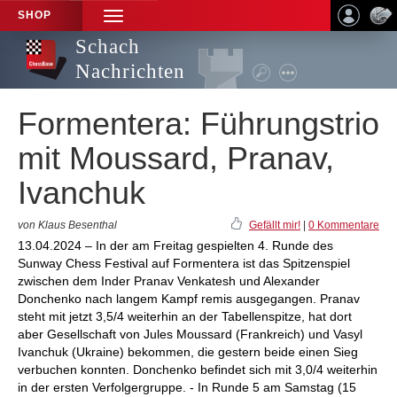
SHOP
TOGGLE
NAVIGATION
Schach
Nachrichten
Formentera: Führungstrio
mit Moussard, Pranav,
Ivanchuk
von Klaus Besenthal
Gefällt mir!
|
0 Kommentare
13.04.2024 – In der am Freitag gespielten 4. Runde des
Sunway Chess Festival auf Formentera ist das Spitzenspiel
zwischen dem Inder Pranav Venkatesh und Alexander
Donchenko nach langem Kampf remis ausgegangen. Pranav
steht mit jetzt 3,5/4 weiterhin an der Tabellenspitze, hat dort
aber Gesellschaft von Jules Moussard (Frankreich) und Vasyl
Ivanchuk (Ukraine) bekommen, die gestern beide einen Sieg
verbuchen konnten. Donchenko befindet sich mit 3,0/4 weiterhin
in der ersten Verfolgergruppe. - In Runde 5 am Samstag (15