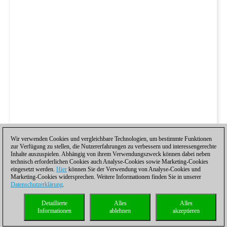
Wir verwenden Cookies und vergleichbare Technologien, um bestimmte Funktionen
zur Verfügung zu stellen, die Nutzererfahrungen zu verbessern und interessengerechte
Inhalte auszuspielen. Abhängig von ihrem Verwendungszweck können dabei neben
technisch erforderlichen Cookies auch Analyse-Cookies sowie Marketing-Cookies
eingesetzt werden.
Hier
können Sie der Verwendung von Analyse-Cookies und
Marketing-Cookies widersprechen. Weitere Informationen finden Sie in unserer
Datenschutzerklärung
.
Detaillierte
Alles
Alles
Informationen
ablehnen
akzeptieren