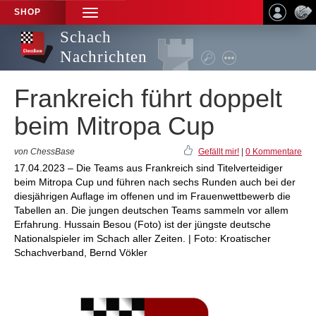
SHOP
TOGGLE
NAVIGATION
Schach
Nachrichten
Frankreich führt doppelt
beim Mitropa Cup
von ChessBase
Gefällt mir!
|
0 Kommentare
17.04.2023 – Die Teams aus Frankreich sind Titelverteidiger
beim Mitropa Cup und führen nach sechs Runden auch bei der
diesjährigen Auflage im offenen und im Frauenwettbewerb die
Tabellen an. Die jungen deutschen Teams sammeln vor allem
Erfahrung. Hussain Besou (Foto) ist der jüngste deutsche
Nationalspieler im Schach aller Zeiten. | Foto: Kroatischer
Schachverband, Bernd Vökler