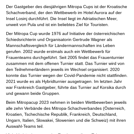
individueller als je zuvor.
Der Gastgeber des diesjährigen Mitropa Cups ist der Kroatische
Schachverband, der den Wettbewerb im Hotel Aurora auf der
Insel Losinj durchführt. Die Insel liegt im Adriatischen Meer,
unweit von Pula und ist ein beliebtes Ziel für Touristen.
Der Mitropa Cup wurde 1976 auf Initiative der österreichischen
Schiedsrichterin und Organisatorin Gertrude Wagner als
Mannschaftsvergleich für Ländermannschaften ins Leben
gerufen. 2002 wurde erstmals auch ein Wettbewerb für
Frauenteams durchgeführt. Seit 2005 findet das Frauenturnier
zusammen mit dem offenen Turnier statt. Das Turnier wird von
den Teilnehmerländern jeweils im Wechsel organisiert. 2020
konnte das Turnier wegen der Covid-Pandemie nicht stattfinden.
2021 wurde es als Hybridturnier ausgetragen. Im letzten Jahr
war Frankreich Gastgeber, führte das Turnier auf Korsika durch
und gewann beide Gruppen.
Beim Mitropacup 2023 nehmen in beiden Wettbewerben jeweils
alle zehn Verbände des Mitropa-Schachverbandes (Österreich,
Kroatien, Tschechische Republik, Frankreich, Deutschland,
Ungarn, Italien, Slowakei, Slowenien und die Schweiz) mit ihren
Auswahl-Teams teil.