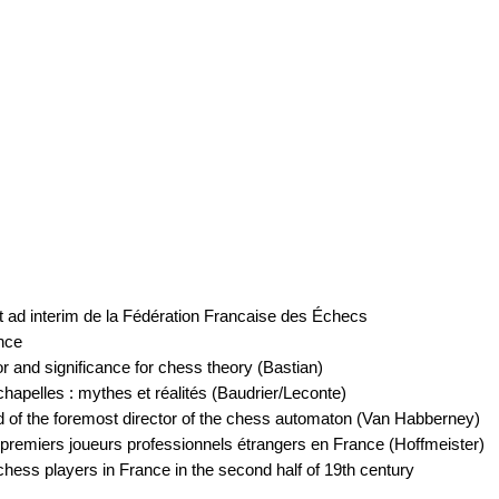
t ad interim de la Fédération Francaise des Échecs
ance
r and significance for chess theory (Bastian)
apelles : mythes et réalités (Baudrier/Leconte)
 of the foremost director of the chess automaton (Van Habberney)
 premiers joueurs professionnels étrangers en France (Hoffmeister)
 chess players in France in the second half of 19th century