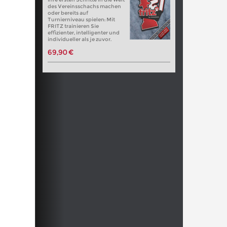
des Vereinsschachs machen
oder bereits auf
Turnierniveau spielen: Mit
FRITZ trainieren Sie
effizienter, intelligenter und
individueller als je zuvor.
69,90 €