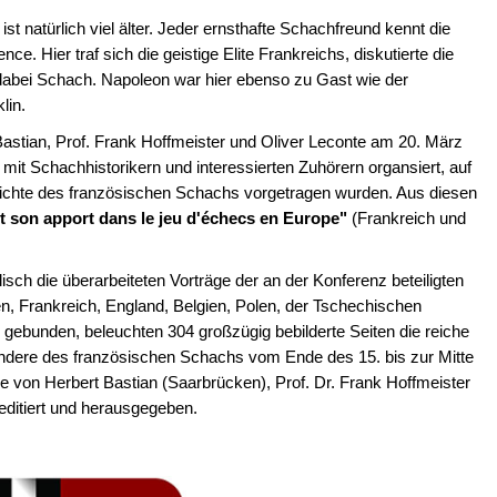
t natürlich viel älter. Jeder ernsthafte Schachfreund kennt die
. Hier traf sich die geistige Elite Frankreichs, diskutierte die
e dabei Schach. Napoleon war hier ebenso zu Gast wie der
lin.
stian, Prof. Frank Hoffmeister und Oliver Leconte am 20. März
it Schachhistorikern und interessierten Zuhörern organsiert, auf
hte des französischen Schachs vorgetragen wurden. Aus diesen
t son apport dans le jeu d'échecs en Europe"
(Frankreich und
sch die überarbeiteten Vorträge der an der Konferenz beteiligten
, Frankreich, England, Belgien, Polen, der Tschechischen
 gebunden, beleuchten 304 großzügig bebilderte Seiten die reiche
dere des französischen Schachs vom Ende des 15. bis zur Mitte
 von Herbert Bastian (Saarbrücken), Prof. Dr. Frank Hoffmeister
 editiert und herausgegeben.