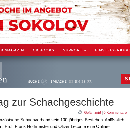
CB MAGAZIN
CB BOOKS
SUPPORT
EINSTEIGERKUR
en
S
SUCHE:
SPRACHE:
DE
EN
ES
FR
rag zur Schachgeschichte
Gefällt mir!
|
0 Kommentare
ranzösische Schachverband sein 100-jähriges Bestehen. Anlässlich
n, Prof. Frank Hoffmeister und Oliver Leconte eine Online-