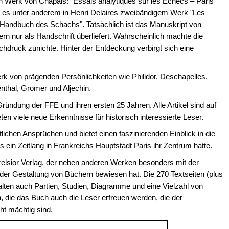
 Werk von Chapais: "Essais analytiques sur les Echecs – Paris
b es unter anderem in Henri Delaires zweibändigem Werk "Les
"Handbuch des Schachs". Tatsächlich ist das Manuskript von
rn nur als Handschrift überliefert. Wahrscheinlich machte die
hdruck zunichte. Hinter der Entdeckung verbirgt sich eine
k von prägenden Persönlichkeiten wie Philidor, Deschapelles,
enthal, Gromer und Aljechin.
Gründung der FFE und ihren ersten 25 Jahren. Alle Artikel sind auf
en viele neue Erkenntnisse für historisch interessierte Leser.
chen Ansprüchen und bietet einen faszinierenden Einblick in die
ein Zeitlang in Frankreichs Hauptstadt Paris ihr Zentrum hatte.
zelsior Verlag, der neben anderen Werken besonders mit der
 der Gestaltung von Büchern bewiesen hat. Die 270 Textseiten (plus
halten auch Partien, Studien, Diagramme und eine Vielzahl von
n, die das Buch auch die Leser erfreuen werden, die der
ht mächtig sind.