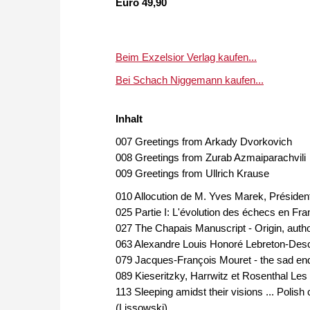
Euro 49,90
Beim Exzelsior Verlag kaufen...
Bei Schach Niggemann kaufen...
Inhalt
007 Greetings from Arkady Dvorkovich
008 Greetings from Zurab Azmaiparachvili
009 Greetings from Ullrich Krause
010 Allocution de M. Yves Marek, Présiden
025 Partie I: L'évolution des échecs en Fr
027 The Chapais Manuscript - Origin, autho
063 Alexandre Louis Honoré Lebreton-Desch
079 Jacques-François Mouret - the sad end
089 Kieseritzky, Harrwitz et Rosenthal Les
113 Sleeping amidst their visions ... Polish
(Lissowski)