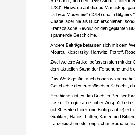
Allemand ) und dem 1990 wiederentdeckten
1780". Hinweise auf dieses Manuskript ga
Echecs Modernes" (1914) und in Bilguers 
Chapel aber nie als Buch erschienen, sonde
Französische Revolution den geplanten Buc
spannende Geschichte.
Andere Beiträge befassen sich mit dem Wer
Mouret, Kieseritzky, Harrwitz, Petroff, Ros
Zwei weitere Artikel befassen sich mit der 
dem aktuellen Stand der Forschung und biet
Das Werk genügt auch hohen wissenschaftli
Geschichte des europäischen Schachs, das 
Erschienen ist es das Buch im Berliner Ex
Lasker-Trilogie seine hohen Ansprüche bei
gut 30 Seiten Index und Bibliographie) ent
Grafiken, Handschriften, Karten und Bilder
französischen oder englischen Sprache nic