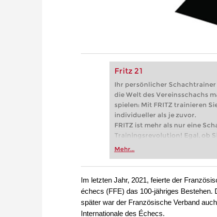
Fritz 21
Ihr persönlicher Schachtrainer -
die Welt des Vereinsschachs m
spielen: Mit FRITZ trainieren Sie
individueller als je zuvor.
FRITZ ist mehr als nur eine Sch
Trainingsrevolution! Egal, ob Si
Vereinsschachs machen oder ber
Mehr...
FRITZ trainieren Sie effizienter,
zuvor.
Im letzten Jahr, 2021, feierte der Französ
échecs (FFE) das 100-jähriges Bestehen. 
später war der Französische Verband auch 
Internationale des Échecs.