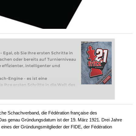
 Egal, ob Sie Ihre ersten Schritte in
achen oder bereits auf Turnierniveau
 effizienter, intelligenter und
ach-Engine – es ist eine
e Ihre ersten Schritte in die Welt des
eits auf Turnierniveau spielen: Mit
 intelligenter und individueller als je
ische Schachverband, die Fédération française des
Das genau Gründungsdatum ist der 19. März 1921. Drei Jahre
eines der Gründungsmitglieder der FIDE, der Fédération