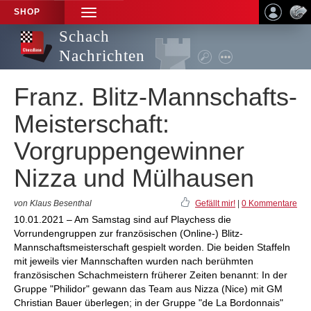
SHOP
TOGGLE
NAVIGATION
Schach
Nachrichten
Franz. Blitz-Mannschafts-
Meisterschaft:
Vorgruppengewinner
Nizza und Mülhausen
von Klaus Besenthal
Gefällt mir!
|
0 Kommentare
10.01.2021 – Am Samstag sind auf Playchess die
Vorrundengruppen zur französischen (Online-) Blitz-
Mannschaftsmeisterschaft gespielt worden. Die beiden Staffeln
mit jeweils vier Mannschaften wurden nach berühmten
französischen Schachmeistern früherer Zeiten benannt: In der
Gruppe "Philidor" gewann das Team aus Nizza (Nice) mit GM
Christian Bauer überlegen; in der Gruppe "de La Bordonnais"