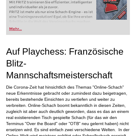
Mit FRITZ trainieren Sie effizienter, intelligenter
und individueller als je zuvor.
FRITZ ist mehr als nur eine Schach-Engine – es ist
eine Trainingsrevolution! Egal, ob Sie Ihre ersten
Schritte in die Welt des Vereinsschachs machen
oder bereits auf Turnierniveau spielen: Mit
Mehr...
FRITZ trainieren Sie effizienter, intelligenter und
individueller als je zuvor.
Auf Playchess: Französische
Blitz-
Mannschaftsmeisterschaft
Die Corona-Zeit hat hinsichtlich des Themas "Online-Schach"
neue Erkenntnisse gebracht oder zumindest dazu beigetragen,
bereits bestehende Einsichten zu vertiefen und weiter zu
verbreiten. Online-Schach boomt bekanntlich in diesen Zeiten,
zugleich ist aber auch deutlich geworden, dass es das an einem
real existierenden Tisch gespielte Schach (für das wir den
Terminus "Over the Board" oder "OTB" neu gelernt haben) nicht
ersetzen wird. Es sind einfach zwei verschiedene Welten. In der
Online-Welt wird meistens geblitzt oder Schnellschach gespielt