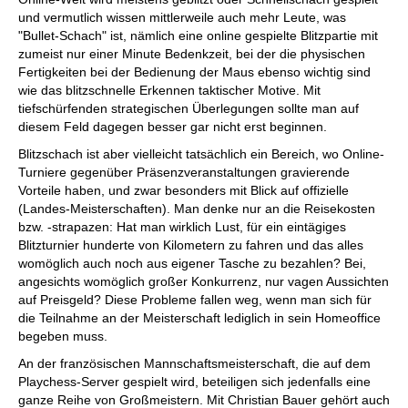
und vermutlich wissen mittlerweile auch mehr Leute, was
"Bullet-Schach" ist, nämlich eine online gespielte Blitzpartie mit
zumeist nur einer Minute Bedenkzeit, bei der die physischen
Fertigkeiten bei der Bedienung der Maus ebenso wichtig sind
wie das blitzschnelle Erkennen taktischer Motive. Mit
tiefschürfenden strategischen Überlegungen sollte man auf
diesem Feld dagegen besser gar nicht erst beginnen.
Blitzschach ist aber vielleicht tatsächlich ein Bereich, wo Online-
Turniere gegenüber Präsenzveranstaltungen gravierende
Vorteile haben, und zwar besonders mit Blick auf offizielle
(Landes-Meisterschaften). Man denke nur an die Reisekosten
bzw. -strapazen: Hat man wirklich Lust, für ein eintägiges
Blitzturnier hunderte von Kilometern zu fahren und das alles
womöglich auch noch aus eigener Tasche zu bezahlen? Bei,
angesichts womöglich großer Konkurrenz, nur vagen Aussichten
auf Preisgeld? Diese Probleme fallen weg, wenn man sich für
die Teilnahme an der Meisterschaft lediglich in sein Homeoffice
begeben muss.
An der französischen Mannschaftsmeisterschaft, die auf dem
Playchess-Server gespielt wird, beteiligen sich jedenfalls eine
ganze Reihe von Großmeistern. Mit Christian Bauer gehört auch