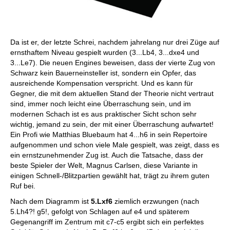
Da ist er, der letzte Schrei, nachdem jahrelang nur drei Züge auf
ernsthaftem Niveau gespielt wurden (3...Lb4, 3...dxe4 und
3...Le7). Die neuen Engines beweisen, dass der vierte Zug von
Schwarz kein Bauerneinsteller ist, sondern ein Opfer, das
ausreichende Kompensation verspricht. Und es kann für
Gegner, die mit dem aktuellen Stand der Theorie nicht vertraut
sind, immer noch leicht eine Überraschung sein, und im
modernen Schach ist es aus praktischer Sicht schon sehr
wichtig, jemand zu sein, der mit einer Überraschung aufwartet!
Ein Profi wie Matthias Bluebaum hat 4...h6 in sein Repertoire
aufgenommen und schon viele Male gespielt, was zeigt, dass es
ein ernstzunehmender Zug ist. Auch die Tatsache, dass der
beste Spieler der Welt, Magnus Carlsen, diese Variante in
einigen Schnell-/Blitzpartien gewählt hat, trägt zu ihrem guten
Ruf bei.
Nach dem Diagramm ist
5.Lxf6
ziemlich erzwungen (nach
5.Lh4?! g5!, gefolgt von Schlagen auf e4 und späterem
Gegenangriff im Zentrum mit c7-c5 ergibt sich ein perfektes