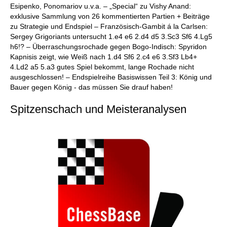
Esipenko, Ponomariov u.v.a. – „Special“ zu Vishy Anand:
exklusive Sammlung von 26 kommentierten Partien + Beiträge
zu Strategie und Endspiel – Französisch-Gambit á la Carlsen:
Sergey Grigoriants untersucht 1.e4 e6 2.d4 d5 3.Sc3 Sf6 4.Lg5
h6!? – Überraschungsrochade gegen Bogo-Indisch: Spyridon
Kapnisis zeigt, wie Weiß nach 1.d4 Sf6 2.c4 e6 3.Sf3 Lb4+
4.Ld2 a5 5.a3 gutes Spiel bekommt, lange Rochade nicht
ausgeschlossen! – Endspielreihe Basiswissen Teil 3: König und
Bauer gegen König - das müssen Sie drauf haben!
Spitzenschach und Meisteranalysen