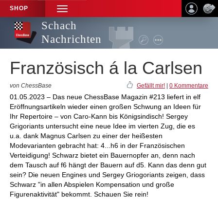
SHOP
TOGGLE
NAVIGATION
Schach
Nachrichten
Französisch á la Carlsen
von ChessBase
Gefällt mir!
|
0 Kommentare
01.05.2023 – Das neue ChessBase Magazin #213 liefert in elf
Eröffnungsartikeln wieder einen großen Schwung an Ideen für
Ihr Repertoire – von Caro-Kann bis Königsindisch! Sergey
Grigoriants untersucht eine neue Idee im vierten Zug, die es
u.a. dank Magnus Carlsen zu einer der heißesten
Modevarianten gebracht hat: 4...h6 in der Französischen
Verteidigung! Schwarz bietet ein Bauernopfer an, denn nach
dem Tausch auf f6 hängt der Bauern auf d5. Kann das denn gut
sein? Die neuen Engines und Sergey Griogoriants zeigen, dass
Schwarz "in allen Abspielen Kompensation und große
Figurenaktivität" bekommt. Schauen Sie rein!