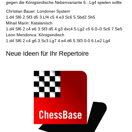
gegen die Königsindische Nebenvariante 6...Lg4 spielen sollte.
Christian Bauer: Londoner System
1.d4 Sf6 2.Sf3 d5 3.Lf4 c5 4.e3 Sc6 5.Sbd2 Sh5
Mihail Marin: Katalanisch
1.d4 Sf6 2.c4 e6 3.Sf3 d5 4.g3 dxc4 5.Lg2 c5 6.0–0 Sc6 7.Se5
Leon Mendonca: Königsindisch
1.d4 Sf6 2.c4 g6 3.Sc3 Lg7 4.e4 d6 5.Sf3 0-0 6.Le2 Lg4
Neue Ideen für Ihr Repertoire