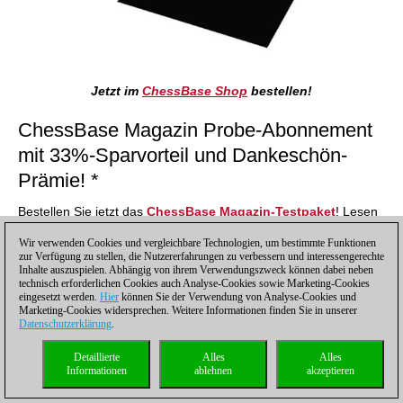
Jetzt im
ChessBase Shop
bestellen!
ChessBase Magazin Probe-Abonnement
mit 33%-Sparvorteil und Dankeschön-
Prämie! *
Bestellen Sie jetzt das
ChessBase Magazin-Testpaket
! Lesen
Sie das ChessBase Magazin 6 Monate (= 3 Ausgaben) zum
Wir verwenden Cookies und vergleichbare Technologien, um bestimmte Funktionen
Vorzugspreis von nur 39,90 €
(statt 59,85 € im Einzelverkauf).
zur Verfügung zu stellen, die Nutzererfahrungen zu verbessern und interessengerechte
Dazu erhalten Sie außerdem als Dankeschön 3 Monate
Inhalte auszuspielen. Abhängig von ihrem Verwendungszweck können dabei neben
ChessBase-Premium-Mitgliedschaft kostenlos.
technisch erforderlichen Cookies auch Analyse-Cookies sowie Marketing-Cookies
eingesetzt werden.
Hier
können Sie der Verwendung von Analyse-Cookies und
Marketing-Cookies widersprechen. Weitere Informationen finden Sie in unserer
ChessBase Magazin Jahres-Abonnement
Datenschutzerklärung
.
(6 Ausgaben ChessBase Magazin) -
Detaillierte
Alles
Alles
original ChessBase USB-Stick mit 128
Informationen
ablehnen
akzeptieren
GB*