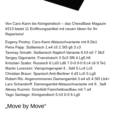
Von Caro-Kann bis Königsindisch – das ChessBase Magazin
#213 bietet 11 Eröffnungsartikel mit neuen Ideen für Ihr
Repertoire!
Evgeny Postny: Caro-Kann Abtauschvariante mit 8.De1
Petra Papp: Sizilianisch 1.e4 c5 2.Sf3 g6 3.c3
Tanmay Srinath: Sizilianisch Najdorf-Variante 6.h3 e5 7.Sb3
Sergey Gigoriants: Französisch 3.Sc3 Sf6 4.Lg5 h6
Krisztian Szabo: Russisch 6.Ld3 Ld6 7.0-0 0-0 8.c4 c6 9.Te1
Martin Lorenzini: Vierspringerspiel 4...Sd4 5.Lc4 Lc5
Christian Braun: Spanisch Anti-Berliner 4.d3 Lc5 5.Lg5
Robert Ris: Angenommenes Damengambit 3.e4 e5 4.Sf3 Lb4+
Lars Schandorff: Damengambit Abtauschvariante mit 9...Se8
Alexey Kuzmin: Grünfeld Fianchettoaufbau mit 7.a4
Yago Santiago: Königsindisch 5.h3 0-0 6.Lg5
„Move by Move“