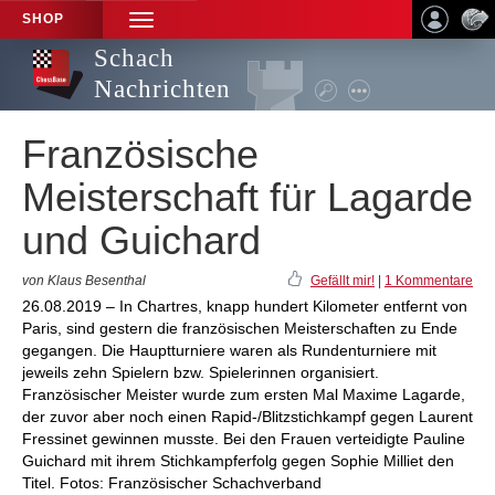
SHOP
TOGGLE
NAVIGATION
Schach
Nachrichten
Französische
Meisterschaft für Lagarde
und Guichard
von Klaus Besenthal
Gefällt mir!
|
1 Kommentare
26.08.2019 – In Chartres, knapp hundert Kilometer entfernt von
Paris, sind gestern die französischen Meisterschaften zu Ende
gegangen. Die Hauptturniere waren als Rundenturniere mit
jeweils zehn Spielern bzw. Spielerinnen organisiert.
Französischer Meister wurde zum ersten Mal Maxime Lagarde,
der zuvor aber noch einen Rapid-/Blitzstichkampf gegen Laurent
Fressinet gewinnen musste. Bei den Frauen verteidigte Pauline
Guichard mit ihrem Stichkampferfolg gegen Sophie Milliet den
Titel. Fotos: Französischer Schachverband