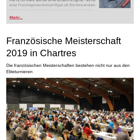
FRITZ ist mehr als nur eine Schach-Engine – es ist
eine Trainingsrevolution! Egal, ob Sie Ihre ersten
Schritte in die Welt des Vereinsschachs machen
oder bereits auf Turnierniveau spielen: Mit
Mehr...
FRITZ trainieren Sie effizienter, intelligenter und
individueller als je zuvor.
Französische Meisterschaft
2019 in Chartres
Die französischen Meisterschaften bestehen nicht nur aus den
Eliteturnieren: