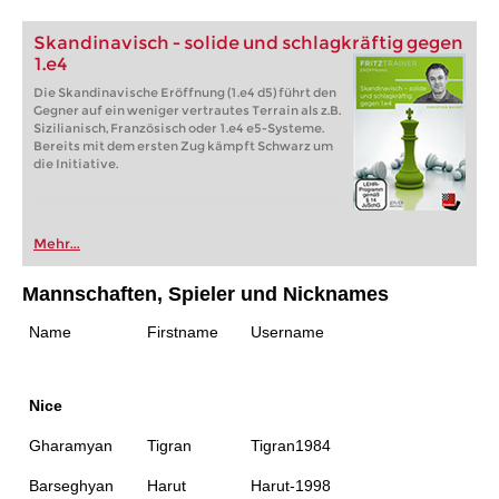
Skandinavisch - solide und schlagkräftig gegen
1.e4
Die Skandinavische Eröffnung (1.e4 d5) führt den
Gegner auf ein weniger vertrautes Terrain als z.B.
Sizilianisch, Französisch oder 1.e4 e5-Systeme.
Bereits mit dem ersten Zug kämpft Schwarz um
die Initiative.
Mehr...
Mannschaften, Spieler und Nicknames
Name
Firstname
Username
Nice
Gharamyan
Tigran
Tigran1984
Barseghyan
Harut
Harut-1998