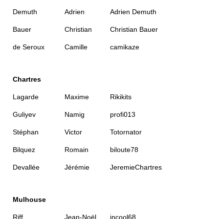
Demuth
Adrien
Adrien Demuth
Bauer
Christian
Christian Bauer
de Seroux
Camille
camikaze
Chartres
Lagarde
Maxime
Rikikits
Guliyev
Namig
profi013
Stéphan
Victor
Totornator
Bilquez
Romain
biloute78
Devallée
Jérémie
JeremieChartres
Mulhouse
Riff
Jean-Noël
jncool68