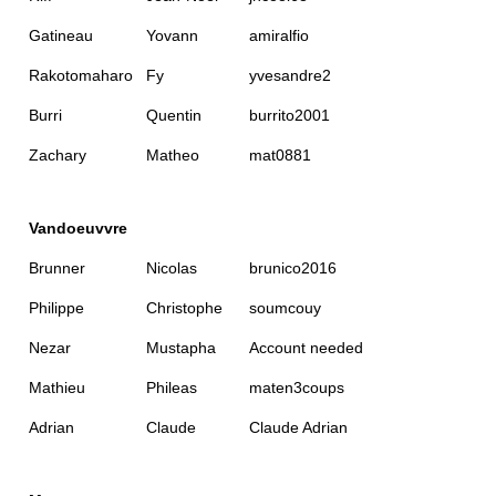
Gatineau
Yovann
amiralfio
Rakotomaharo
Fy
yvesandre2
Burri
Quentin
burrito2001
Zachary
Matheo
mat0881
Vandoeuvvre
Brunner
Nicolas
brunico2016
Philippe
Christophe
soumcouy
Nezar
Mustapha
Account needed
Mathieu
Phileas
maten3coups
Adrian
Claude
Claude Adrian