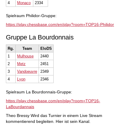
4
Monaco
2334
Spielraum Philidor-Gruppe:
https://play.chessbase.com/en/play?room=TOP16-Philidor
Gruppe La Bourdonnais
Rg.
Team
EloDS
1
Mulhouse
2440
2
Metz
2451
3
Vandoeuvre
2349
4
Lyon
2346
Spielraum La Bourdonnais-Gruppe:
https://play.chessbase.com/en/play?room=TOP16-
LaBourdannais
Theo Bressy Wird das Turnier in einem Live Stream
kommentierend begleiten. Hier ist sein Kanal.