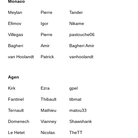
Monaco
Meylan
Pierre
Tander
Efimov
Igor
Nikame
Villegas
Pierre
pastouche06
Bagheri
Amir
Bagheri Amir
van Hoolandt
Patrick
vanhoolandt
Agen
Kirk
Ezra
gpel
Fantinel
Thibault
tibmat
Ternault
Mathieu
matou33
Domenech
Vianney
Shawshank
Le Hetet
Nicolas
TheTT