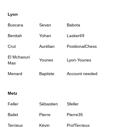
Lyon
Buscara
Sevan
Babota
Benitah
Yohan
Lasker69
Crut
Aurélian
PositionalChess
El Mchaouri
Younes
Lyon-Younes
Mas
Menard
Baptiste
Account needed
Metz
Feller
Sébastien
Sfeller
Bailet
Pierre
Pierre35
Terrieux
Kévin
ProfTerrieux