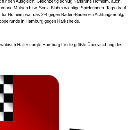
ür den Ausgleich. Gleichzeitig schlug Karlsruhe Hofheim, auch
nmarie Mütsch bzw. Sonja Bluhm wichtige Spielerinnen. Tags drauf
, für Hofheim war das 2-4 gegen Baden-Baden ein Achtungserfolg,
 Doppelrunde in Hamburg gegen Harksheide.
hwäbisch Haller sorgte Hamburg für die größte Überraschung des