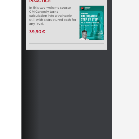
PRACTICE
In this two-volume course
GM Ganguly turns
calculation into a trainable
skill with a structured path for
any level.
39,90 €