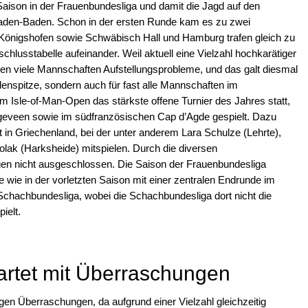
ison in der Frauenbundesliga und damit die Jagd auf den
t Baden-Baden. Schon in der ersten Runde kam es zu zwei
Königshofen sowie Schwäbisch Hall und Hamburg trafen gleich zu
schlusstabelle aufeinander. Weil aktuell eine Vielzahl hochkarätiger
atten viele Mannschaften Aufstellungsprobleme, und das galt diesmal
lenspitze, sondern auch für fast alle Mannschaften im
 Isle-of-Man-Open das stärkste offene Turnier des Jahres statt,
eveen sowie im südfranzösischen Cap d’Agde gespielt. Dazu
n Griechenland, bei der unter anderem Lara Schulze (Lehrte),
olak (Harksheide) mitspielen. Durch die diversen
en nicht ausgeschlossen. Die Saison der Frauenbundesliga
ie in der vorletzten Saison mit einer zentralen Endrunde im
Schachbundesliga, wobei die Schachbundesliga dort nicht die
ielt.
artet mit Überraschungen
en Überraschungen, da aufgrund einer Vielzahl gleichzeitig