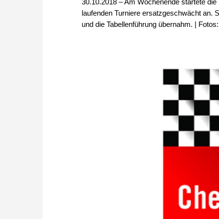
30.10.2018 – Am Wochenende startete die F
laufenden Turniere ersatzgeschwächt an. 
und die Tabellenführung übernahm. | Foto