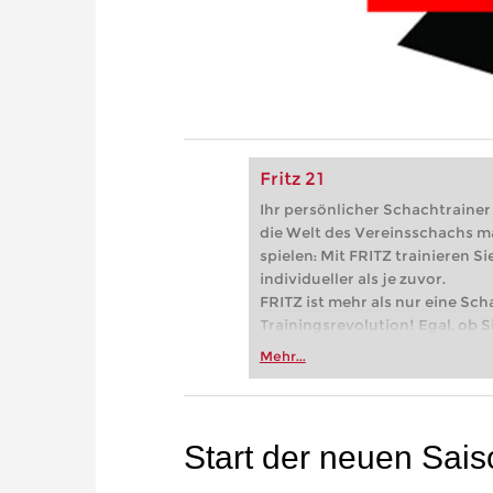
Fritz 21
Ihr persönlicher Schachtrainer -
die Welt des Vereinsschachs m
spielen: Mit FRITZ trainieren Sie
individueller als je zuvor.
FRITZ ist mehr als nur eine Sch
Trainingsrevolution! Egal, ob Si
Vereinsschachs machen oder ber
Mehr...
FRITZ trainieren Sie effizienter,
zuvor.
Start der neuen Sai