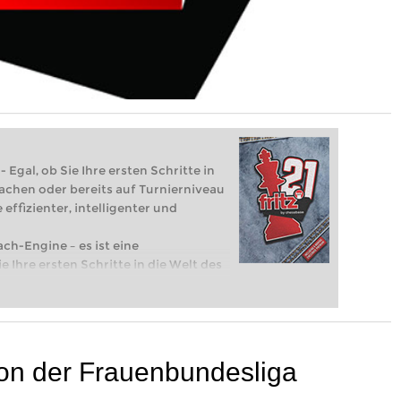
 Egal, ob Sie Ihre ersten Schritte in
achen oder bereits auf Turnierniveau
 effizienter, intelligenter und
ach-Engine – es ist eine
e Ihre ersten Schritte in die Welt des
eits auf Turnierniveau spielen: Mit
 intelligenter und individueller als je
son der Frauenbundesliga