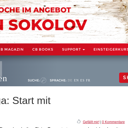
CB MAGAZIN
CB BOOKS
SUPPORT
EINSTEIGERKUR
en
S
SUCHE:
SPRACHE:
DE
EN
ES
FR
: Start mit
Gefällt mir!
|
0 Kommentare