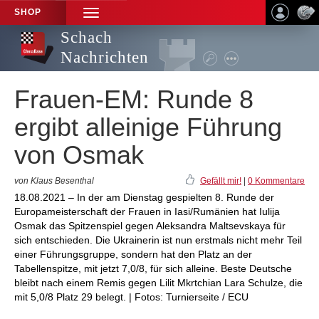
SHOP
TOGGLE
NAVIGATION
Schach
Nachrichten
Frauen-EM: Runde 8
ergibt alleinige Führung
von Osmak
von Klaus Besenthal
Gefällt mir!
|
0 Kommentare
18.08.2021 – In der am Dienstag gespielten 8. Runde der
Europameisterschaft der Frauen in Iasi/Rumänien hat Iulija
Osmak das Spitzenspiel gegen Aleksandra Maltsevskaya für
sich entschieden. Die Ukrainerin ist nun erstmals nicht mehr Teil
einer Führungsgruppe, sondern hat den Platz an der
Tabellenspitze, mit jetzt 7,0/8, für sich alleine. Beste Deutsche
bleibt nach einem Remis gegen Lilit Mkrtchian Lara Schulze, die
mit 5,0/8 Platz 29 belegt. | Fotos: Turnierseite / ECU