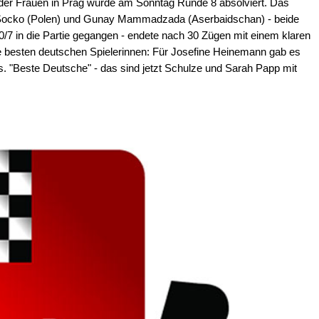
 der Frauen in Prag wurde am Sonntag Runde 8 absolviert. Das
 Socko (Polen) und Gunay Mammadzada (Aserbaidschan) - beide
0/7 in die Partie gegangen - endete nach 30 Zügen mit einem klaren
e besten deutschen Spielerinnen: Für Josefine Heinemann gab es
s. "Beste Deutsche" - das sind jetzt Schulze und Sarah Papp mit