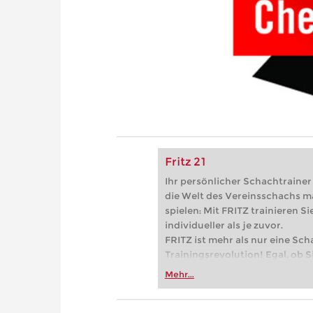
Fritz 21
Ihr persönlicher Schachtrainer -
die Welt des Vereinsschachs m
spielen: Mit FRITZ trainieren Sie
individueller als je zuvor.
FRITZ ist mehr als nur eine Sch
Trainingsrevolution! Egal, ob Si
Vereinsschachs machen oder ber
Mehr...
FRITZ trainieren Sie effizienter,
zuvor.