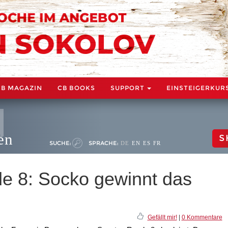
CB MAGAZIN
CB BOOKS
SUPPORT
EINSTEIGERKUR
en
S
SUCHE:
SPRACHE:
DE
EN
ES
FR
e 8: Socko gewinnt das
Gefällt mir!
|
0 Kommentare