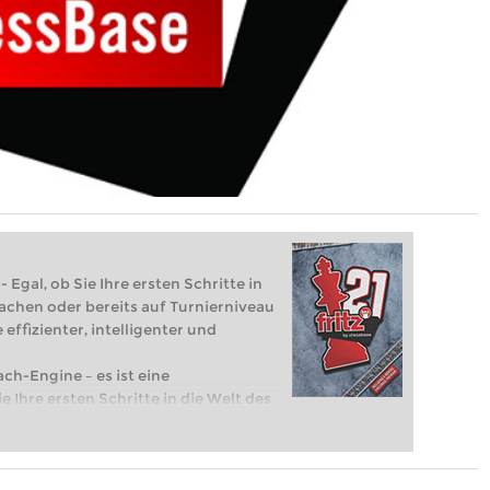
 Egal, ob Sie Ihre ersten Schritte in
achen oder bereits auf Turnierniveau
 effizienter, intelligenter und
ach-Engine – es ist eine
e Ihre ersten Schritte in die Welt des
eits auf Turnierniveau spielen: Mit
 intelligenter und individueller als je