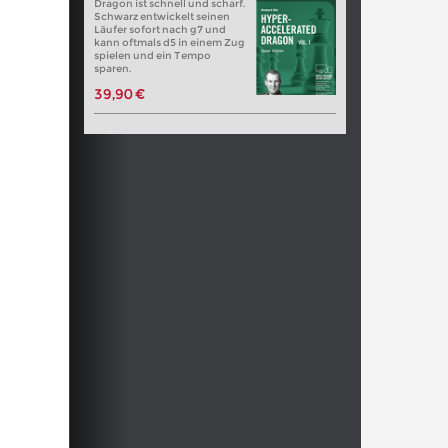
Dragon ist schnell und scharf.
Schwarz entwickelt seinen
Läufer sofort nach g7 und
kann oftmals d5 in einem Zug
spielen und ein Tempo
sparen.
39,90 €