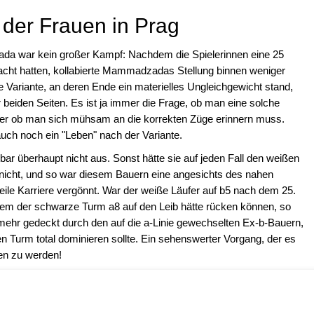
 der Frauen in Prag
a war kein großer Kampf: Nachdem die Spielerinnen eine 25
racht hatten, kollabierte Mammadzadas Stellung binnen weniger
e Variante, an deren Ende ein materielles Ungleichgewicht stand,
r beiden Seiten. Es ist ja immer die Frage, ob man eine solche
der ob man sich mühsam an die korrekten Züge erinnern muss.
 auch noch ein "Leben" nach der Variante.
 überhaupt nicht aus. Sonst hätte sie auf jeden Fall den weißen
nicht, und so war diesem Bauern eine angesichts des nahen
eile Karriere vergönnt. War der weiße Läufer auf b5 nach dem 25.
dem der schwarze Turm a8 auf den Leib hätte rücken können, so
mehr gedeckt durch den auf die a-Linie gewechselten Ex-b-Bauern,
n Turm total dominieren sollte. Ein sehenswerter Vorgang, der es
en zu werden!