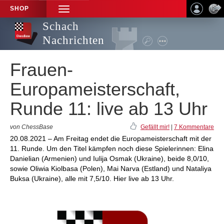
SHOP
TOGGLE
NAVIGATION
Schach
Nachrichten
Frauen-
Europameisterschaft,
Runde 11: live ab 13 Uhr
von ChessBase
Gefällt mir!
|
7 Kommentare
20.08.2021 – Am Freitag endet die Europameisterschaft mit der
11. Runde. Um den Titel kämpfen noch diese Spielerinnen: Elina
Danielian (Armenien) und Iulija Osmak (Ukraine), beide 8,0/10,
sowie Oliwia Kiolbasa (Polen), Mai Narva (Estland) und Nataliya
Buksa (Ukraine), alle mit 7,5/10. Hier live ab 13 Uhr.