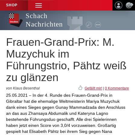
SHOP
TOGGLE
NAVIGATION
Schach
Nachrichten
Frauen-Grand-Prix: M.
Muzychuk im
Führungstrio, Pähtz weiß
zu glänzen
von Klaus Besenthal
Gefällt mir!
|
0 Kommentare
25.05.2021 – In der 4. Runde des Frauen-Grand-Prix in
Gibraltar hat die ehemalige Weltmeisterin Mariya Muzychuk
dank eines Sieges gegen Gunay Mammadzada den Anschluss
an das aus Zhansaya Abdumalik und Kateryna Lagno
bestehende Führungsduo geschafft. Alle drei Spielerinnen
haben jetzt einen Score von 3,0/4 vorzuweisen. Großartig
gespielt hat Elisabeth Pähtz bei ihrem Sieg gegen Nana