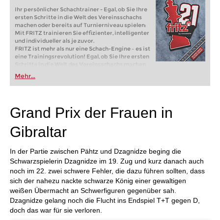
Ihr persönlicher Schachtrainer - Egal, ob Sie Ihre
ersten Schritte in die Welt des Vereinsschachs
machen oder bereits auf Turnierniveau spielen:
Mit FRITZ trainieren Sie effizienter, intelligenter
und individueller als je zuvor.
FRITZ ist mehr als nur eine Schach-Engine – es ist
eine Trainingsrevolution! Egal, ob Sie Ihre ersten
Schritte in die Welt des Vereinsschachs machen
oder bereits auf Turnierniveau spielen: Mit
Mehr...
FRITZ trainieren Sie effizienter, intelligenter und
individueller als je zuvor.
Grand Prix der Frauen in
Gibraltar
In der Partie zwischen Pähtz und Dzagnidze beging die
Schwarzspielerin Dzagnidze im 19. Zug und kurz danach auch
noch im 22. zwei schwere Fehler, die dazu führen sollten, dass
sich der nahezu nackte schwarze König einer gewaltigen
weißen Übermacht an Schwerfiguren gegenüber sah.
Dzagnidze gelang noch die Flucht ins Endspiel T+T gegen D,
doch das war für sie verloren.