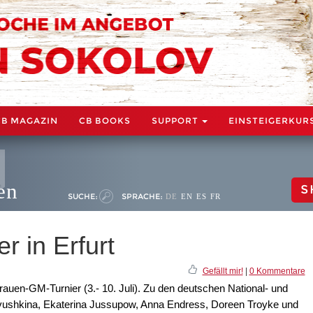
CB MAGAZIN
CB BOOKS
SUPPORT
EINSTEIGERKUR
en
S
SUCHE:
SPRACHE:
DE
EN
ES
FR
 in Erfurt
Gefällt mir!
|
0 Kommentare
Frauen-GM-Turnier (3.- 10. Juli). Zu den deutschen National- und
vushkina, Ekaterina Jussupow, Anna Endress, Doreen Troyke und