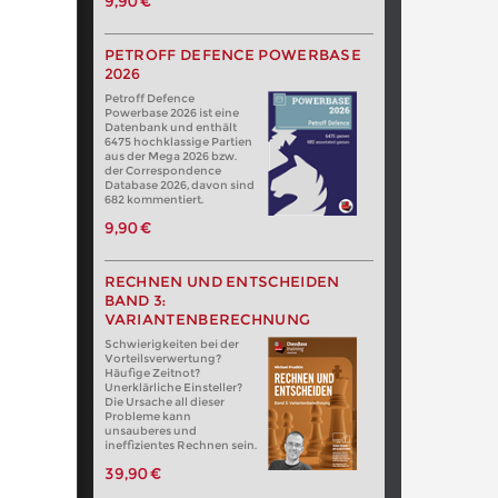
9,90 €
PETROFF DEFENCE POWERBASE
2026
Petroff Defence
Powerbase 2026 ist eine
Datenbank und enthält
6475 hochklassige Partien
aus der Mega 2026 bzw.
der Correspondence
Database 2026, davon sind
682 kommentiert.
9,90 €
RECHNEN UND ENTSCHEIDEN
BAND 3:
VARIANTENBERECHNUNG
Schwierigkeiten bei der
Vorteilsverwertung?
Häufige Zeitnot?
Unerklärliche Einsteller?
Die Ursache all dieser
Probleme kann
unsauberes und
ineffizientes Rechnen sein.
39,90 €