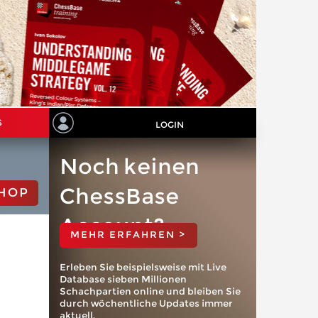
S
LOGIN
Noch keinen
ChessBase
HOP
Account?
MEHR ERFAHREN >
Erleben Sie beispielsweise mit Live
Database sieben Millionen
Schachpartien online und bleiben Sie
durch wöchentliche Updates immer
aktuell.