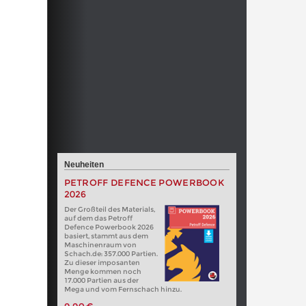
Neuheiten
PETROFF DEFENCE POWERBOOK
2026
Der Großteil des Materials,
auf dem das Petroff
Defence Powerbook 2026
basiert, stammt aus dem
Maschinenraum von
Schach.de: 357.000 Partien.
Zu dieser imposanten
Menge kommen noch
17.000 Partien aus der
Mega und vom Fernschach hinzu.