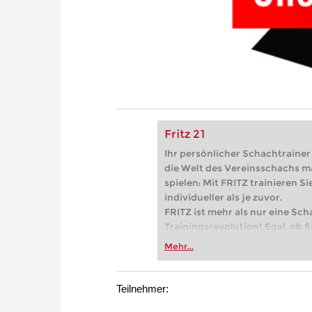
Fritz 21
Ihr persönlicher Schachtrainer -
die Welt des Vereinsschachs m
spielen: Mit FRITZ trainieren Sie
individueller als je zuvor.
FRITZ ist mehr als nur eine Sch
Trainingsrevolution! Egal, ob Si
Vereinsschachs machen oder ber
Mehr...
FRITZ trainieren Sie effizienter,
zuvor.
Teilnehmer: