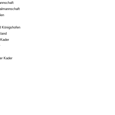
annschaft
almannschaft
len
d Königshofen
land
 Kader
r
er Kader