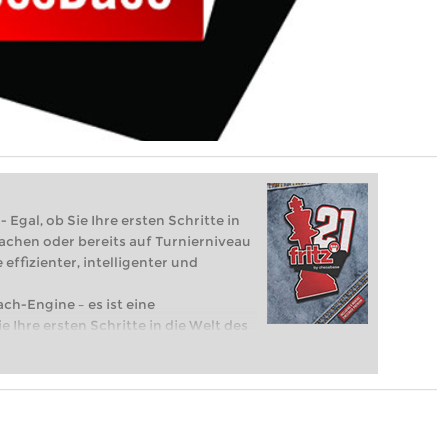
 Egal, ob Sie Ihre ersten Schritte in
achen oder bereits auf Turnierniveau
 effizienter, intelligenter und
ach-Engine – es ist eine
e Ihre ersten Schritte in die Welt des
eits auf Turnierniveau spielen: Mit
 intelligenter und individueller als je