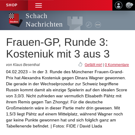
SHOP
TOGGLE
NAVIGATION
Schach
Nachrichten
Frauen-GP, Runde 3:
Kosteniuk mit 3 aus 3
von Klaus Besenthal
Gefällt mir!
|
0 Kommentare
04.02.2023 – In der 3. Runde des Münchener Frauen-Grand-
Prix hat Alexandra Kosteniuk gegen Dinara Wagner gewonnen.
Die gerade in der Wechselprozedur zur Schweiz begriffene
Russin kommt damit als einzige Spielerin auf den idealen Score
von 3,0/3. Nicht zufrieden war vermutlich Elisabeth Pähtz mit
ihrem Remis gegen Tan Zhongyi: Für die deutsche
Großmeisterin wäre in dieser Partie mehr drin gewesen. Mit
1,5/3 liegt Pähtz auf einem Mittelplatz, während Wagner noch
gar keine Punkte gewonnen hat und sich folglich ganz am
Tabellenende befindet. | Fotos: FIDE / David Llada