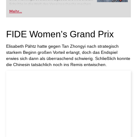
Schritte in die Welt des Vereinsschachs machen
oder bereits auf Turnierniveau spielen: Mit
Mehr...
FRITZ trainieren Sie effizienter, intelligenter und
individueller als je zuvor.
FIDE Women's Grand Prix
Elisabeth Pähtz hatte gegen Tan Zhongyi nach strategisch
starkem Beginn großen Vorteil erlangt, doch das Endspiel
erwies sich dann als überraschend schwierig. Schließlich konnte
die Chinesin tatsächlich noch ins Remis entwischen.