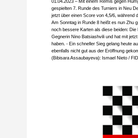
01.04.2023 – Mit einem Remis gegen Hump
gespielten 7. Runde des Turniers in Neu Del
jetzt über einen Score von 4,5/6, während di
Am Sonntag in Runde 8 heißt es nun Zhu g
noch bessere Karten als diese beiden: Die 
Gegnerin Nino Batsiashvili und hat mit jetz
haben. - Ein schneller Sieg gelang heute 
ebenfalls nicht gut aus der Eröffnung gek
(Bibisara Assaubayeva): Ismael Nieto / FI