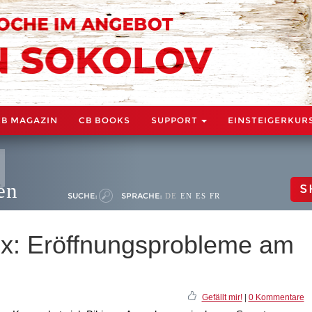
CB MAGAZIN
CB BOOKS
SUPPORT
EINSTEIGERKUR
en
S
SUCHE:
SPRACHE:
DE
EN
ES
FR
ix: Eröffnungsprobleme am
Gefällt mir!
|
0 Kommentare