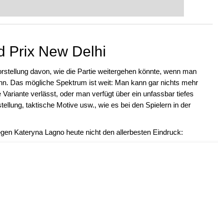
eits auf Turnierniveau spielen: Mit
 intelligenter und individueller als je
 Prix New Delhi
stellung davon, wie die Partie weitergehen könnte, wenn man
nn. Das mögliche Spektrum ist weit: Man kann gar nichts mehr
Variante verlässt, oder man verfügt über ein unfassbar tiefes
ellung, taktische Motive usw., wie es bei den Spielern in der
gegen Kateryna Lagno heute nicht den allerbesten Eindruck: