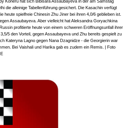
y Koneru hat sich Bibisara Assaubayeva in der am Samstag
hi die alleinige Tabellenführung gesichert. Die Kasachin verfügt
e heute spielfreie Chinesin Zhu Jiner bei ihren 4,0/6 geblieben ist.
egen Assaubayeva. Aber vielleicht hat Aleksandra Goryachkina
Russin profitierte heute von einem schweren Eröffnungsunfall ihrer
t 3,5/5 den Vorteil, gegen Assaubayeva und Zhu bereits gespielt zu
auch Kateryna Lagno gegen Nana Dzagnidze - die Georgierin war
ommen. Bei Vaishali und Harika gab es zudem ein Remis. | Foto
DE