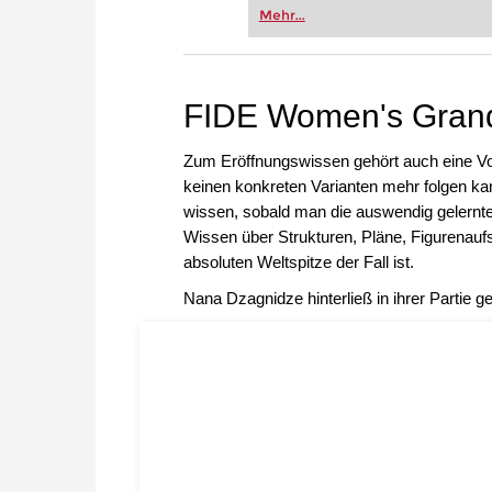
Vereinsschachs machen oder ber
Mehr...
FRITZ trainieren Sie effizienter,
zuvor.
FIDE Women's Grand
Zum Eröffnungswissen gehört auch eine Vor
keinen konkreten Varianten mehr folgen ka
wissen, sobald man die auswendig gelernte 
Wissen über Strukturen, Pläne, Figurenaufst
absoluten Weltspitze der Fall ist.
Nana Dzagnidze hinterließ in ihrer Partie 