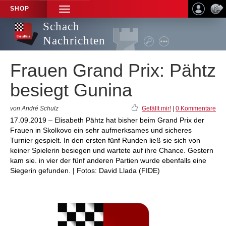
SHOP
TOGGLE
NAVIGATION
Schach
Nachrichten
Frauen Grand Prix: Pähtz
besiegt Gunina
von André Schulz
Gefällt mir!
|
0 Kommentare
17.09.2019 – Elisabeth Pähtz hat bisher beim Grand Prix der
Frauen in Skolkovo ein sehr aufmerksames und sicheres
Turnier gespielt. In den ersten fünf Runden ließ sie sich von
keiner Spielerin besiegen und wartete auf ihre Chance. Gestern
kam sie. in vier der fünf anderen Partien wurde ebenfalls eine
Siegerin gefunden. | Fotos: David Llada (FIDE)