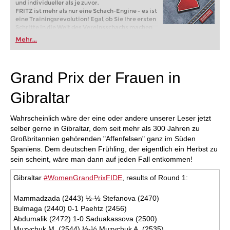
und individueller als je zuvor.
FRITZ ist mehr als nur eine Schach-Engine – es ist
eine Trainingsrevolution! Egal, ob Sie Ihre ersten
Schritte in die Welt des Vereinsschachs machen
oder bereits auf Turnierniveau spielen: Mit
Mehr...
FRITZ trainieren Sie effizienter, intelligenter und
individueller als je zuvor.
Grand Prix der Frauen in
Gibraltar
Wahrscheinlich wäre der eine oder andere unserer Leser jetzt
selber gerne in Gibraltar, dem seit mehr als 300 Jahren zu
Großbritannien gehörenden "Affenfelsen" ganz im Süden
Spaniens. Dem deutschen Frühling, der eigentlich ein Herbst zu
sein scheint, wäre man dann auf jeden Fall entkommen!
Gibraltar
#WomenGrandPrixFIDE
, results of Round 1:
Mammadzada (2443) ½-½ Stefanova (2470)
Bulmaga (2440) 0-1 Paehtz (2456)
Abdumalik (2472) 1-0 Saduakassova (2500)
Muzychuk M. (2544) ½-½ Muzychuk A. (2535)