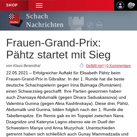
SHOP
TOGGLE
NAVIGATION
Schach
Nachrichten
Frauen-Grand-Prix:
Pähtz startet mit Sieg
von Klaus Besenthal
Gefällt mir!
|
0 Kommentare
22.05.2021 – Erfolgreicher Auftakt für Elisabeth Pähtz beim
Frauen-Grand-Prix in Gibraltar: In der 1. Runde hat die beste
deutsche Schachspielerin gegen Irina Bulmaga (Rumänien)
einen Schwarzsieg geschafft. Ihre Partien gewonnen haben
auch Zhansaya Abdumalik (gegen Dinara Saduakassova) und
Valentina Gunina (gegen Alina Kashlinskaya). Diese drei, Pähtz,
Abdumalik und Gunina, bilden folglich nach der 1. Runde die
Tabellenspitze. Ein Remis gab es im Topspiel zwischen Nana
Dzagnidze und Kateryna Lagno ebenso wie im Duell der
Schwestern Mariya und Anna Muzychuk. Unentschieden
getrennt haben sich schließlich auch Gunay Mammadzada und