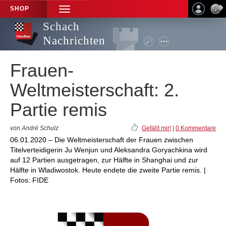
SHOP
TOGGLE
NAVIGATION
Schach
Nachrichten
Frauen-
Weltmeisterschaft: 2.
Partie remis
von André Schulz
Gefällt mir!
|
0 Kommentare
06.01.2020 – Die Weltmeisterschaft der Frauen zwischen
Titelverteidigerin Ju Wenjun und Aleksandra Goryachkina wird
auf 12 Partien ausgetragen, zur Hälfte in Shanghai und zur
Hälfte in Wladiwostok. Heute endete die zweite Partie remis. |
Fotos: FIDE