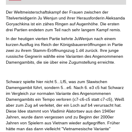
FRITZ trainieren Sie effizienter, intelligenter und
individueller als je zuvor.
Der Weltmeisterschaftskampf der Frauen zwischen der
Titelverteidigerin Ju Wenjun und ihrer Herausforderin Aleksanda
Goryachkina ist ein zähes Ringen auf Augenhöhe. Die ersten
drei Partien endeten zum Teil nach sehr langem Kampf remis.
In der heutigen vierten Partie kehrte JuWenjun nach einem
kurzen Ausflug ins Reich der Königsbauereröffnungen in Partie
zwei zu ihrem Stamm-Eröffnungszug 1.d4 zurück. Ihre junge
russische Gegnerin wählte eine Varianten des Angenommenen
Damengambits, die sie über eine Zugumstellung erreichte.
Schwarz spielte hier nicht 5...Lf5, was zum Slawischen
Damengambit führt, sondern 5...e6. Nach 6. e3 c5 hat Schwarz
im Vergleich zur normalen Variante des Angenommenen
Damengambits ein Tempo verloren (c7-c6-c5 statt c7-c5), Weiß
aber zum Zug a4 verleitet, der ein Loch auf b4 verursacht hat.
Diese Idee stammt von Vladimir Alatortsev aus den 1940er
Jahren, wurde dann vergessen und zu Beginn der 2000er
Jahren von Spielern aus Vietnam wieder aufgegriffen. Früher
hätte man das dann vielleicht "Vietnamesische Variante"