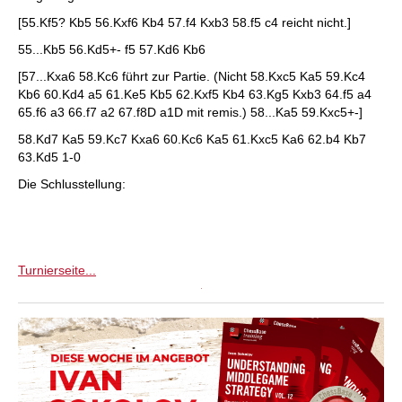
[55.Kf5? Kb5 56.Kxf6 Kb4 57.f4 Kxb3 58.f5 c4 reicht nicht.]
55...Kb5 56.Kd5+- f5 57.Kd6 Kb6
[57...Kxa6 58.Kc6 führt zur Partie. (Nicht 58.Kxc5 Ka5 59.Kc4
Kb6 60.Kd4 a5 61.Ke5 Kb5 62.Kxf5 Kb4 63.Kg5 Kxb3 64.f5 a4
65.f6 a3 66.f7 a2 67.f8D a1D mit remis.) 58...Ka5 59.Kxc5+-]
58.Kd7 Ka5 59.Kc7 Kxa6 60.Kc6 Ka5 61.Kxc5 Ka6 62.b4 Kb7
63.Kd5 1-0
Die Schlusstellung:
Turnierseite...