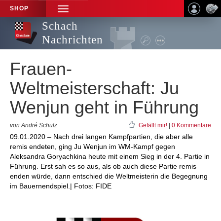
SHOP
TOGGLE
NAVIGATION
Schach
Nachrichten
Frauen-
Weltmeisterschaft: Ju
Wenjun geht in Führung
von André Schulz
Gefällt mir!
|
0 Kommentare
09.01.2020 – Nach drei langen Kampfpartien, die aber alle
remis endeten, ging Ju Wenjun im WM-Kampf gegen
Aleksandra Goryachkina heute mit einem Sieg in der 4. Partie in
Führung. Erst sah es so aus, als ob auch diese Partie remis
enden würde, dann entschied die Weltmeisterin die Begegnung
im Bauernendspiel.| Fotos: FIDE