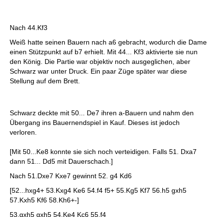
Nach 44.Kf3
Weiß hatte seinen Bauern nach a6 gebracht, wodurch die Dame
einen Stützpunkt auf b7 erhielt. Mit 44... Kf3 aktivierte sie nun
den König. Die Partie war objektiv noch ausgeglichen, aber
Schwarz war unter Druck. Ein paar Züge später war diese
Stellung auf dem Brett.
Schwarz deckte mit 50... De7 ihren a-Bauern und nahm den
Übergang ins Bauernendspiel in Kauf. Dieses ist jedoch
verloren.
[Mit 50...Ke8 konnte sie sich noch verteidigen. Falls 51. Dxa7
dann 51... Dd5 mit Dauerschach.]
Nach 51.Dxe7 Kxe7 gewinnt 52. g4 Kd6
[52...hxg4+ 53.Kxg4 Ke6 54.f4 f5+ 55.Kg5 Kf7 56.h5 gxh5
57.Kxh5 Kf6 58.Kh6+-]
53.gxh5 gxh5 54.Ke4 Kc6 55.f4