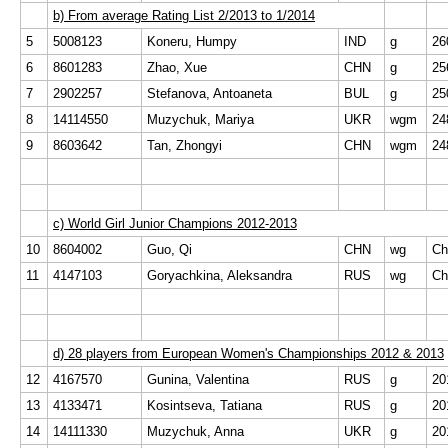
b) From average Rating List 2/2013 to 1/2014
5
5008123
Koneru, Humpy
IND
g
26
6
8601283
Zhao, Xue
CHN
g
25
7
2902257
Stefanova, Antoaneta
BUL
g
25
8
14114550
Muzychuk, Mariya
UKR
wgm
24
9
8603642
Tan, Zhongyi
CHN
wgm
24
c) World Girl Junior Champions 2012-2013
10
8604002
Guo, Qi
CHN
wg
Ch
11
4147103
Goryachkina, Aleksandra
RUS
wg
Ch
d) 28 players from European Women's Championships 2012 & 2013
12
4167570
Gunina, Valentina
RUS
g
20
13
4133471
Kosintseva, Tatiana
RUS
g
20
14
14111330
Muzychuk, Anna
UKR
g
20