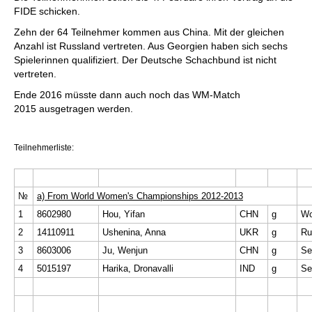
FIDE schicken.
Zehn der 64 Teilnehmer kommen aus China. Mit der gleichen
Anzahl ist Russland vertreten. Aus Georgien haben sich sechs
Spielerinnen qualifiziert. Der Deutsche Schachbund ist nicht
vertreten.
Ende 2016 müsste dann auch noch das WM-Match
2015 ausgetragen werden.
Teilnehmerliste:
№
a) From World Women's Championships 2012-2013
1
8602980
Hou, Yifan
CHN
g
Wo
2
14110911
Ushenina, Anna
UKR
g
3
8603006
Ju, Wenjun
CHN
g
Se
4
5015197
Harika, Dronavalli
IND
g
Se