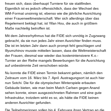
freuen sich, dass überhaupt Turniere für sie stattfinden.
Eigentlich ist es jedoch offensichtlich, dass der Wechsel des
WM-Format unsinnig ist, ebenso wie die jährliche Ausrichtung
einer Frauenweltmeisterschaft. Wer sich allerdings über das
Regelement beklagt hat, ist Yifan Hou, die auch in größtem
Maße nachteilig betroffen ist.
Mit dem Jahresrhythmus hat die FIDE sich unnötig in Zugzwang
gebracht, da sie nun jedes Jahr einen Ausrichter finden muss.
Die ist im letzten Jahr dann auch prompt fehl geschlagen und
Illyumzhinov musste mitteilen lassen, dass die Weltmeisterschaft
der Frauen, diesmal war wieder das kostenintensivere K.o.-
Turnier an der Reihe mangels Bewerbungen für die Ausrichtung
auf unbestimmte Zeit verschoben würde.
Nu konnte die FIDE einen Termin bekannt geben, nämlich den
Zeitraum vom 16. März bis 7. April. Austragungsort ist auch hier
nun Sotchi. Die für die olympischen Winterspiele erbauten
Gebäude bieten, wie man beim Match Carlsen gegen Anand
sehen konnte, einen ausgezeichneten Rahmen und eine gute
Infrastruktur, trotzdem wirkt es so, als hätte die FIDE keinen
anderen Ausrichter gefunden.
Die Teilnehmerinnen sollen bis 4. Februare ihren Vertrag an die