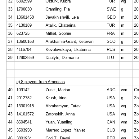
32
6302599
Ozturk, Kubra
TUR
wg
20
33
1700030
Cramling, Pia
SWE
g
20
34
13601458
Javakhishvili, Lela
GEO
m
20
35
4130189
Atalik, Ekaterina
TUR
m
20
36
623725
Milliet, Sophie
FRA
m
20
37
13600168
Arakhamia-Grant, Ketevan
SCO
g
20
38
4116704
Kovalevskaya, Ekaterina
RUS
m
20
39
12802859
Daulyte, Deimante
LTU
m
20
e) 8 players from Americas
40
109142
Zuriel, Marisa
ARG
wm
Co
41
2012782
Krush, Irina
USA
g
Zo
42
13301918
Abrahamyan, Tatev
USA
wg
Zo
43
14101572
Zatonskih, Anna
USA
wg
Zo
44
8604541
Yuan, Yuanling
CAN
wm
Zo
45
3503950
Marrero Lopez, Yaniet
CUB
wg
Zo
46
3801934
Cori T., Deysi
PER
wg
Zo