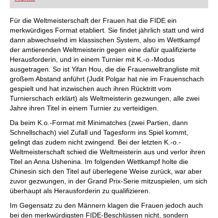
FRITZ trainieren Sie effizienter, intelligenter und
individueller als je zuvor.
Für die Weltmeisterschaft der Frauen hat die FIDE ein
merkwürdiges Format etabliert. Sie findet jährlich statt und wird
dann abwechselnd im klassischen System, also im Wettkampf
der amtierenden Weltmeisterin gegen eine dafür qualifizierte
Herausforderin, und in einem Turnier mit K.-o.-Modus
ausgetragen. So ist Yifan Hou, die die Frauenweltrangliste mit
großem Abstand anführt (Judit Polgar hat nie im Frauenschach
gespielt und hat inzwischen auch ihren Rücktritt vom
Turnierschach erklärt) als Weltmeisterin gezwungen, alle zwei
Jahre ihren Titel in einem Turnier zu verteidigen.
Da beim K.o.-Format mit Minimatches (zwei Partien, dann
Schnellschach) viel Zufall und Tagesform ins Spiel kommt,
gelingt das zudem nicht zwingend. Bei der letzten K.-o.-
Weltmeisterschaft schied die Weltmeisterin aus und verlor ihren
Titel an Anna Ushenina. Im folgenden Wettkampf holte die
Chinesin sich den Titel auf überlegene Weise zurück, war aber
zuvor gezwungen, in der Grand Prix-Serie mitzuspielen, um sich
überhaupt als Herausforderin zu qualifizieren.
Im Gegensatz zu den Männern klagen die Frauen jedoch auch
bei den merkwürdigsten FIDE-Beschlüssen nicht, sondern