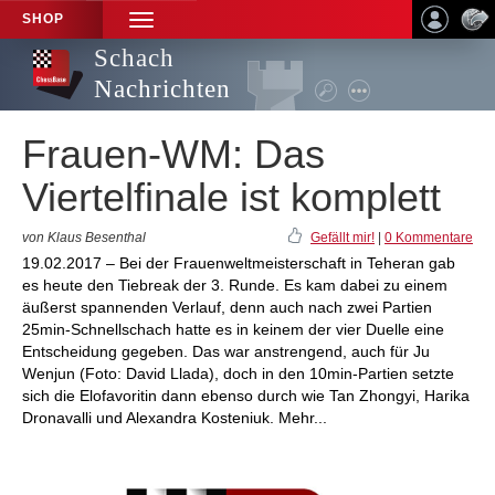
SHOP
TOGGLE
NAVIGATION
Schach
Nachrichten
Frauen-WM: Das
Viertelfinale ist komplett
von Klaus Besenthal
Gefällt mir!
|
0 Kommentare
19.02.2017 – Bei der Frauenweltmeisterschaft in Teheran gab
es heute den Tiebreak der 3. Runde. Es kam dabei zu einem
äußerst spannenden Verlauf, denn auch nach zwei Partien
25min-Schnellschach hatte es in keinem der vier Duelle eine
Entscheidung gegeben. Das war anstrengend, auch für Ju
Wenjun (Foto: David Llada), doch in den 10min-Partien setzte
sich die Elofavoritin dann ebenso durch wie Tan Zhongyi, Harika
Dronavalli und Alexandra Kosteniuk. Mehr...