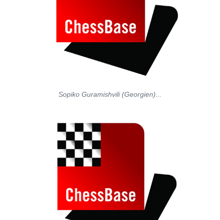
Sopiko Guramishvili (Georgien)...