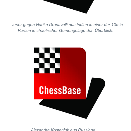
... verlor gegen Harika Dronavalli aus Indien in einer der 10min-
Partien in chaotischer Gemengelage den Überblick.
Alexandra Kosteniuk aus Russland ...