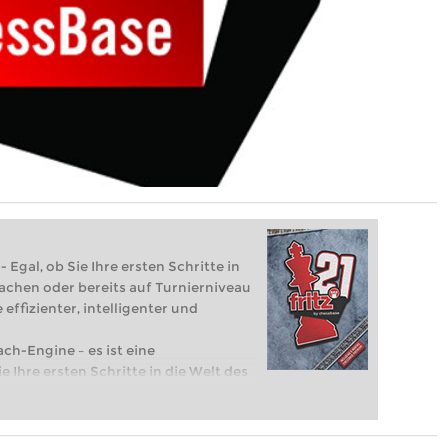
 Egal, ob Sie Ihre ersten Schritte in
achen oder bereits auf Turnierniveau
 effizienter, intelligenter und
ach-Engine – es ist eine
e Ihre ersten Schritte in die Welt des
eits auf Turnierniveau spielen: Mit
 intelligenter und individueller als je