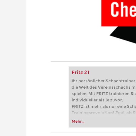
Fritz 21
Ihr persönlicher Schachtrainer -
die Welt des Vereinsschachs m
spielen: Mit FRITZ trainieren Sie
individueller als je zuvor.
FRITZ ist mehr als nur eine Sch
Trainingsrevolution! Egal, ob Si
Vereinsschachs machen oder ber
Mehr...
FRITZ trainieren Sie effizienter,
zuvor.