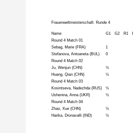
Frauenweltmeisterschaft. Runde 4
Name
G1
G2
R1
Round 4 Match 01
Sebag, Marie (FRA)
1
Stefanova, Antoaneta (BUL)
0
Round 4 Match 02
Ju, Wenjun (CHN)
½
Huang, Qian (CHN)
½
Round 4 Match 03
Kosintseva, Nadezhda (RUS)
½
Ushenina, Anna (UKR)
½
Round 4 Match 04
Zhao, Xue (CHN)
½
Harika, Dronavalli (IND)
½