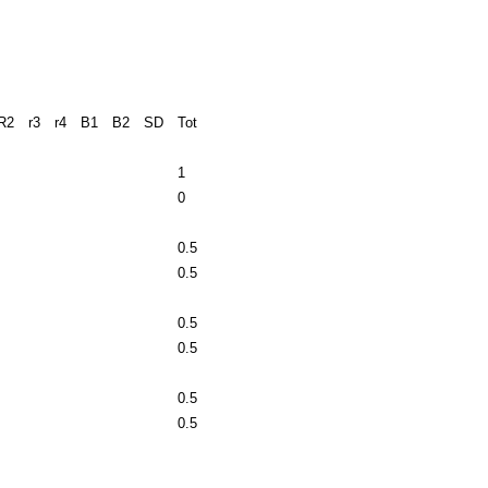
R2
r3
r4
B1
B2
SD
Tot
1
0
0.5
0.5
0.5
0.5
0.5
0.5