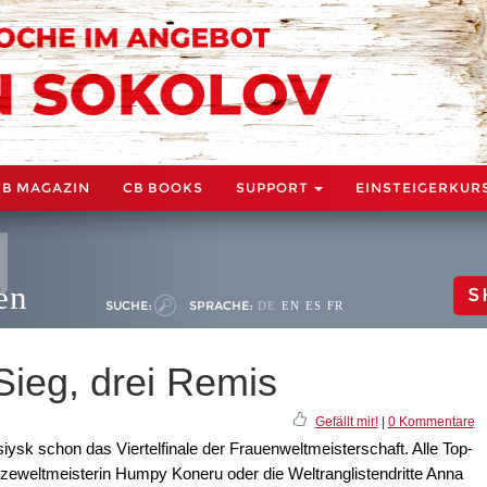
CB MAGAZIN
CB BOOKS
SUPPORT
EINSTEIGERKUR
en
S
SUCHE:
SPRACHE:
DE
EN
ES
FR
ieg, drei Remis
Gefällt mir!
|
0 Kommentare
ysk schon das Viertelfinale der Frauenweltmeisterschaft. Alle Top-
 Vizeweltmeisterin Humpy Koneru oder die Weltranglistendritte Anna