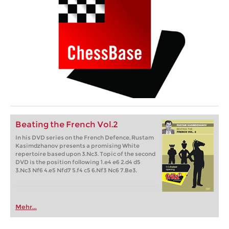
Beating the French Vol.2
In his DVD series on the French Defence, Rustam
Kasimdzhanov presents a promising White
repertoire based upon 3.Nc3. Topic of the second
DVD is the position following 1.e4 e6 2.d4 d5
3.Nc3 Nf6 4.e5 Nfd7 5.f4 c5 6.Nf3 Nc6 7.Be3.
Mehr...