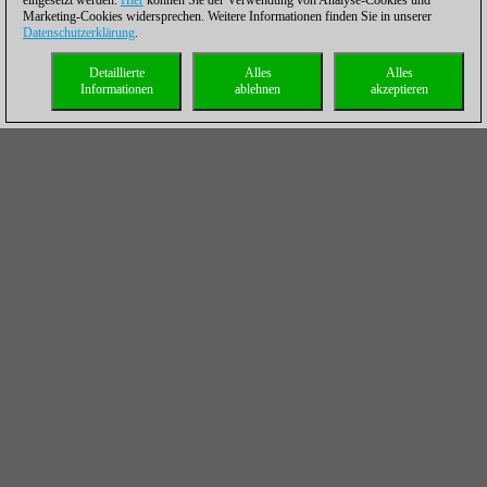
eingesetzt werden.
Hier
können Sie der Verwendung von Analyse-Cookies und
Marketing-Cookies widersprechen. Weitere Informationen finden Sie in unserer
Datenschutzerklärung
.
Detaillierte
Alles
Alles
Informationen
ablehnen
akzeptieren