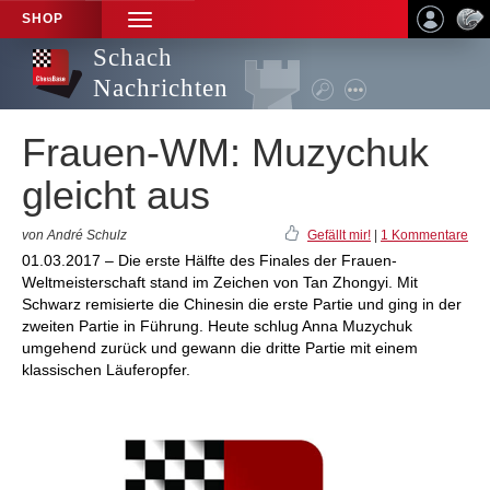
SHOP
TOGGLE
NAVIGATION
Schach
Nachrichten
Frauen-WM: Muzychuk
gleicht aus
von André Schulz
Gefällt mir!
|
1 Kommentare
01.03.2017 – Die erste Hälfte des Finales der Frauen-
Weltmeisterschaft stand im Zeichen von Tan Zhongyi. Mit
Schwarz remisierte die Chinesin die erste Partie und ging in der
zweiten Partie in Führung. Heute schlug Anna Muzychuk
umgehend zurück und gewann die dritte Partie mit einem
klassischen Läuferopfer.