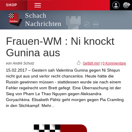
SHOP
TOGGLE
NAVIGATION
Schach
Nachrichten
Frauen-WM : Ni knockt
Gunina aus
von André Schulz
Gefällt mir!
|
0 Kommentare
15.02.2017 – Gestern sah Valentina Gunina gegen Ni Shiqun
nicht gut aus und verlor recht chancenlos. Heute hätte die
Russin gewinnen müssen - stattdessen wurde sie nach einem
Fehler regelrecht vom Brett gefegt. Eine Überraschung ist der
Sieg von Pham Le Thao Nguyen gegen Aleksandra
Goryachkina. Elisabeth Pähtz geht morgen gegen Pia Cramling
in den Stichkampf. Mehr...