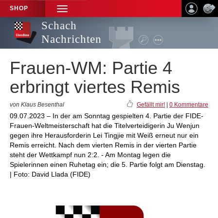
SHOP
TOGGLE
NAVIGATION
Schach
Nachrichten
Frauen-WM: Partie 4
erbringt viertes Remis
von Klaus Besenthal
Gefällt mir!
|
0 Kommentare
09.07.2023 – In der am Sonntag gespielten 4. Partie der FIDE-
Frauen-Weltmeisterschaft hat die Titelverteidigerin Ju Wenjun
gegen ihre Herausforderin Lei Tingjie mit Weiß erneut nur ein
Remis erreicht. Nach dem vierten Remis in der vierten Partie
steht der Wettkampf nun 2:2. - Am Montag legen die
Spielerinnen einen Ruhetag ein; die 5. Partie folgt am Dienstag.
| Foto: David Llada (FIDE)