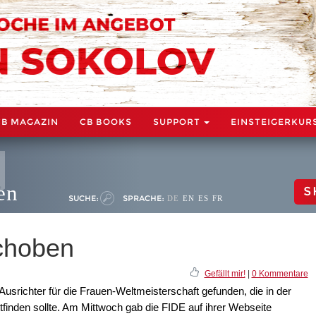
CB MAGAZIN
CB BOOKS
SUPPORT
EINSTEIGERKUR
en
S
SUCHE:
SPRACHE:
DE
EN
ES
FR
choben
Gefällt mir!
|
0 Kommentare
Ausrichter für die Frauen-Weltmeisterschaft gefunden, die in der
ttfinden sollte. Am Mittwoch gab die FIDE auf ihrer Webseite