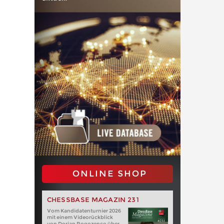
ONLINE SHOP
CHESSBASE MAGAZIN 231
Vom Kandidatenturnier 2026
mit einem Videorückblick
von Dorian Rogozenco über