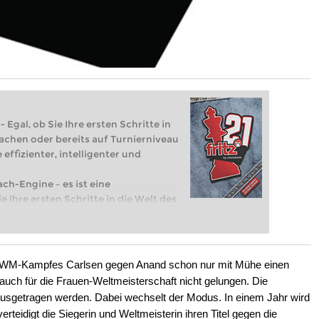
 Egal, ob Sie Ihre ersten Schritte in
achen oder bereits auf Turnierniveau
 effizienter, intelligenter und
ach-Engine – es ist eine
e Ihre ersten Schritte in die Welt des
eits auf Turnierniveau spielen: Mit
 intelligenter und individueller als je
s WM-Kampfes Carlsen gegen Anand schon nur mit Mühe einen
r auch für die Frauen-Weltmeisterschaft nicht gelungen. Die
h ausgetragen werden. Dabei wechselt der Modus. In einem Jahr wird
verteidigt die Siegerin und Weltmeisterin ihren Titel gegen die