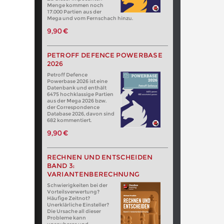
Menge kommen noch
17.000 Partien aus der
Mega und vom Fernschach hinzu.
9,90 €
PETROFF DEFENCE POWERBASE
2026
Petroff Defence
Powerbase 2026 ist eine
Datenbank und enthält
6475 hochklassige Partien
aus der Mega 2026 bzw.
der Correspondence
Database 2026, davon sind
682 kommentiert.
9,90 €
RECHNEN UND ENTSCHEIDEN
BAND 3:
VARIANTENBERECHNUNG
Schwierigkeiten bei der
Vorteilsverwertung?
Häufige Zeitnot?
Unerklärliche Einsteller?
Die Ursache all dieser
Probleme kann