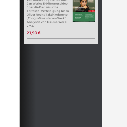
Jan Werles Eröffnungsvideo
über die Französische
Tarrasch-Verteidigung bis zu
Oliver Reehs Taktikkolumne
„Topgroßmeister am Werk“.
Analysen von Giri, So, Wei Yi
u.v.a.
21,90 €