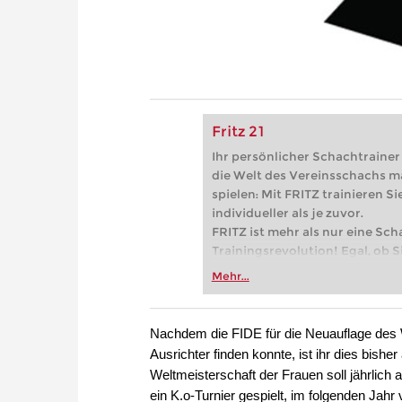
Fritz 21
Ihr persönlicher Schachtrainer -
die Welt des Vereinsschachs m
spielen: Mit FRITZ trainieren Sie
individueller als je zuvor.
FRITZ ist mehr als nur eine Sch
Trainingsrevolution! Egal, ob Si
Vereinsschachs machen oder ber
Mehr...
FRITZ trainieren Sie effizienter,
zuvor.
Nachdem die FIDE für die Neuauflage de
Ausrichter finden konnte, ist ihr dies bishe
Weltmeisterschaft der Frauen soll jährlic
ein K.o-Turnier gespielt, im folgenden Jahr 