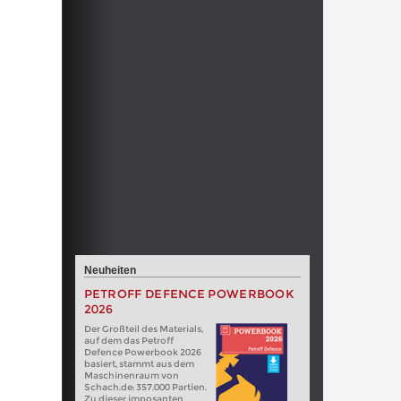
Neuheiten
PETROFF DEFENCE POWERBOOK
2026
Der Großteil des Materials,
auf dem das Petroff
Defence Powerbook 2026
basiert, stammt aus dem
Maschinenraum von
Schach.de: 357.000 Partien.
Zu dieser imposanten