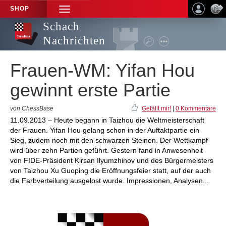
SHOP
TOGGLE
NAVIGATION
Schach
Nachrichten
Frauen-WM: Yifan Hou
gewinnt erste Partie
von ChessBase
Gefällt mir!
|
0 Kommentare
11.09.2013 – Heute begann in Taizhou die Weltmeisterschaft
der Frauen. Yifan Hou gelang schon in der Auftaktpartie ein
Sieg, zudem noch mit den schwarzen Steinen. Der Wettkampf
wird über zehn Partien geführt. Gestern fand in Anwesenheit
von FIDE-Präsident Kirsan Ilyumzhinov und des Bürgermeisters
von Taizhou Xu Guoping die Eröffnungsfeier statt, auf der auch
die Farbverteilung ausgelost wurde. Impressionen, Analysen...