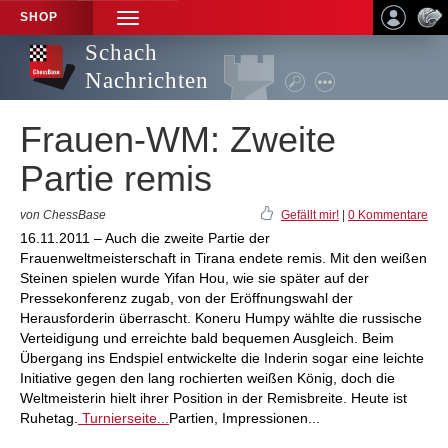
SHOP
TOGGLE
NAVIGATION
Schach
Nachrichten
Frauen-WM: Zweite
Partie remis
von ChessBase
Gefällt mir!
|
0 Kommentare
16.11.2011 – Auch die zweite Partie der
Frauenweltmeisterschaft in Tirana endete remis. Mit den weißen
Steinen spielen wurde Yifan Hou, wie sie später auf der
Pressekonferenz zugab, von der Eröffnungswahl der
Herausforderin überrascht. Koneru Humpy wählte die russische
Verteidigung und erreichte bald bequemen Ausgleich. Beim
Übergang ins Endspiel entwickelte die Inderin sogar eine leichte
Initiative gegen den lang rochierten weißen König, doch die
Weltmeisterin hielt ihrer Position in der Remisbreite. Heute ist
Ruhetag.
Turnierseite...
Partien, Impressionen...