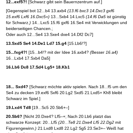
12...exf5?!
[Schwarz gibt sein Bauernzentrum auf.]
[Gegenspiel bot 12...b4 13.axb4
(13.f6 bxc3 14.Dxc3 gxf6
15.exf6 Lxf6 16.Dxc5=)
13...Sxb4 14.Lxc5
(14.f6 Da5
ist günstig
für Schwarz.
)
14...Lxc5 15.f6 gxf6 16.Se4 mit Verwicklungen und
beiderseitigen Chancen.;
Oder auch 12...Se4 13.Sxe4 dxe4 14.Df2 Dc7]
13.Sxd5 Se4 14.De1 Ld7 15.g4
[15.Lb6!?]
15...fxg4?!
[15...b4!? mit der Idee 16.axb4?
(
Besser
16.a4)
16...Lxb4 17.Sxb4 Da5]
16.Lb6 Dc8 17.Sd4 Lg5+ 18.Kb1
18... Sxd4?
[Schwarz möchte aktiv spielen. Nach 18...f5 um den
Se4 zu decken 19.exf6 Sxf6 20.Lg2 Sxd5 21.Lxd5+ Kh8 bleibt
Schwarz im Spiel.]
19.Lxd4 Td8
[19...Sc5 20.Sb6+–]
20.Sb6?
[Nicht 20.Dxe4? Lf5–+; Nach 20.Lb6 platzt das
schwarze Konzept: 20...Lf5
(20...Te8 21.Dxe4 Lf5 22.Dg2
mit
Figurengewinn.
)
21.Lxd8 Lxd8 22.Lg2 Sg5 23.Se3+– Weiß hat