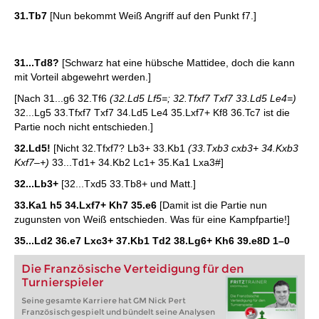
31.Tb7
[Nun bekommt Weiß Angriff auf den Punkt f7.]
31...Td8?
[Schwarz hat eine hübsche Mattidee, doch die kann
mit Vorteil abgewehrt werden.]
[Nach 31...g6 32.Tf6
(32.Ld5 Lf5=; 32.Tfxf7 Txf7 33.Ld5 Le4=)
32...Lg5 33.Tfxf7 Txf7 34.Ld5 Le4 35.Lxf7+ Kf8 36.Tc7 ist die
Partie noch nicht entschieden.]
32.Ld5!
[Nicht 32.Tfxf7? Lb3+ 33.Kb1
(33.Txb3 cxb3+ 34.Kxb3
Kxf7–+)
33...Td1+ 34.Kb2 Lc1+ 35.Ka1 Lxa3#]
32...Lb3+
[32...Txd5 33.Tb8+ und Matt.]
33.Ka1 h5 34.Lxf7+ Kh7 35.e6
[Damit ist die Partie nun
zugunsten von Weiß entschieden. Was für eine Kampfpartie!]
35...Ld2 36.e7 Lxc3+ 37.Kb1 Td2 38.Lg6+ Kh6 39.e8D
1–0
Die Französische Verteidigung für den
Turnierspieler
Seine gesamte Karriere hat GM Nick Pert
Französisch gespielt und bündelt seine Analysen