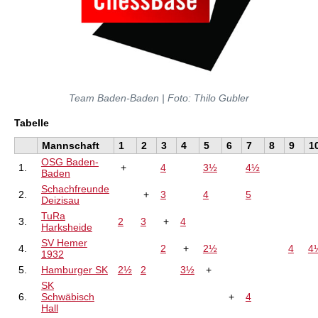
Team Baden-Baden | Foto: Thilo Gubler
Tabelle
Mannschaft
1
2
3
4
5
6
7
8
9
1
OSG Baden-
1.
+
4
3½
4½
Baden
Schachfreunde
2.
+
3
4
5
Deizisau
TuRa
3.
2
3
+
4
Harksheide
SV Hemer
4.
2
+
2½
4
4
1932
5.
Hamburger SK
2½
2
3½
+
SK
6.
Schwäbisch
+
4
Hall