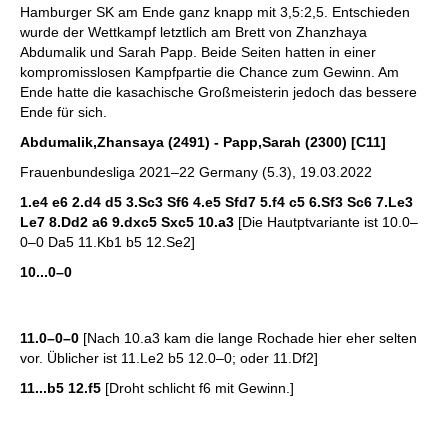
Hamburger SK am Ende ganz knapp mit 3,5:2,5. Entschieden
wurde der Wettkampf letztlich am Brett von Zhanzhaya
Abdumalik und Sarah Papp. Beide Seiten hatten in einer
kompromisslosen Kampfpartie die Chance zum Gewinn. Am
Ende hatte die kasachische Großmeisterin jedoch das bessere
Ende für sich.
Abdumalik,Zhansaya (2491) - Papp,Sarah (2300) [C11]
Frauenbundesliga 2021–22 Germany (5.3), 19.03.2022
1.e4 e6 2.d4 d5 3.Sc3 Sf6 4.e5 Sfd7 5.f4 c5 6.Sf3 Sc6 7.Le3
Le7 8.Dd2 a6 9.dxc5 Sxc5 10.a3
[Die Hautptvariante ist 10.0–
0–0 Da5 11.Kb1 b5 12.Se2]
10...0–0
11.0–0–0
[Nach 10.a3 kam die lange Rochade hier eher selten
vor. Üblicher ist 11.Le2 b5 12.0–0; oder 11.Df2]
11...b5 12.f5
[Droht schlicht f6 mit Gewinn.]