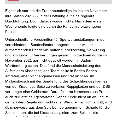
FRITZ trainieren Sie effizienter, intelligenter und
individueller als je zuvor.
Eigentlich startete die Frauenbundesliga im letzten November
ihre Saison 2021-22 in der Hoffnung auf eine reguläre
Durchführung. Doch daraus wurde nichts. Nach dem ersten
Wochenende folgte eine durch die Pandemie erzwungene
Pause.
Unterschiedliche Vorschriften für Sportveranstaltungen in den
verschiedenen Bundesländern angesichts der wieder
aufflammenden Pandemie hatten für Verzerrung, Verwirrung
und am Ende für Verwerfungen gesorgt. In Sachsen durfte im
November 2021 gar nicht gespielt werden, in Baden-
Württemberg schon. Das fand die Mannschaftsleitung des
Aufsteigers Kisschess, das Team sollte in Baden-Baden
antreten, aber nicht angemessen und trat nicht an. Im
Mailaustausch mit der Spielleitung des Schachbundes kam es
von der Kisschess-Seite zu verbalen Ruppigkeiten und der DSB
verhängte eine Geldstrafe. Daraufhin trat Kisschess aus Protest
auch zur jetzt neu gestarteten Doppelrunde nicht an an und ist
gemäß den Regeln nun wohl raus. Wer dreimal nicht antritt, wird
üblicherweise aus dem Spielbetrieb genommen. Schade für die
Spielerinnen, die bei Kisschess spielen, zum Beispiel die