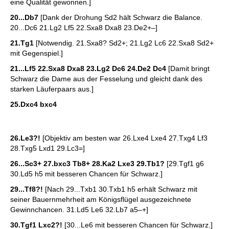
eine Qualität gewonnen.]
20...Db7
[Dank der Drohung Sd2 hält Schwarz die Balance.
20...Dc6 21.Lg2 Lf5 22.Sxa8 Dxa8 23.De2+–]
21.Tg1
[Notwendig. 21.Sxa8? Sd2+; 21.Lg2 Lc6 22.Sxa8 Sd2+
mit Gegenspiel.]
21...Lf5 22.Sxa8 Dxa8 23.Lg2 Dc6 24.De2 Dc4
[Damit bringt
Schwarz die Dame aus der Fesselung und gleicht dank des
starken Läuferpaars aus.]
25.Dxc4 bxc4
26.Le3?!
[Objektiv am besten war 26.Lxe4 Lxe4 27.Txg4 Lf3
28.Txg5 Lxd1 29.Lc3=]
26...Sc3+ 27.bxc3 Tb8+ 28.Ka2 Lxe3 29.Tb1?
[29.Tgf1 g6
30.Ld5 h5 mit besseren Chancen für Schwarz.]
29...Tf8?!
[Nach 29...Txb1 30.Txb1 h5 erhält Schwarz mit
seiner Bauernmehrheit am Königsflügel ausgezeichnete
Gewinnchancen. 31.Ld5 Le6 32.Lb7 a5–+]
30.Tgf1 Lxc2?!
[30...Le6 mit besseren Chancen für Schwarz.]