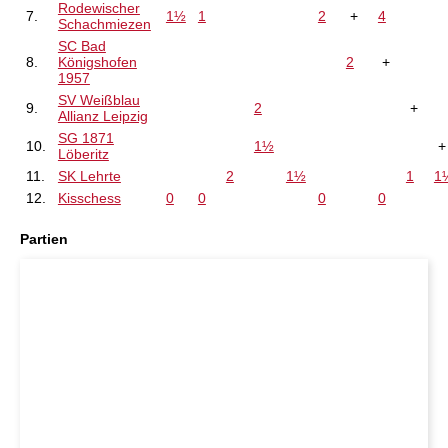
Rodewischer
7.
1½
1
2
+
4
Schachmiezen
SC Bad
8.
Königshofen
2
+
1957
SV Weißblau
9.
2
+
Allianz Leipzig
SG 1871
10.
1½
Löberitz
11.
SK Lehrte
2
1½
1
1
12.
Kisschess
0
0
0
0
Partien