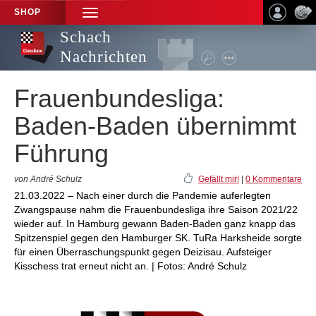
SHOP
TOGGLE
NAVIGATION
Schach
Nachrichten
Frauenbundesliga:
Baden-Baden übernimmt
Führung
von André Schulz
Gefällt mir!
|
0 Kommentare
21.03.2022 – Nach einer durch die Pandemie auferlegten
Zwangspause nahm die Frauenbundesliga ihre Saison 2021/22
wieder auf. In Hamburg gewann Baden-Baden ganz knapp das
Spitzenspiel gegen den Hamburger SK. TuRa Harksheide sorgte
für einen Überraschungspunkt gegen Deizisau. Aufsteiger
Kisschess trat erneut nicht an. | Fotos: André Schulz