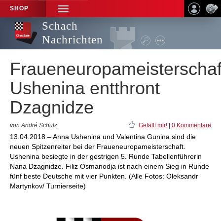
SHOP
TOGGLE
NAVIGATION
Schach
Nachrichten
Fraueneuropameisterschaf
Ushenina entthront
Dzagnidze
von André Schulz
Gefällt mir!
|
0 Kommentare
13.04.2018 – Anna Ushenina und Valentina Gunina sind die
neuen Spitzenreiter bei der Fraueneuropameisterschaft.
Ushenina besiegte in der gestrigen 5. Runde Tabellenführerin
Nana Dzagnidze. Filiz Osmanodja ist nach einem Sieg in Runde
fünf beste Deutsche mit vier Punkten. (Alle Fotos: Oleksandr
Martynkov/ Turnierseite)