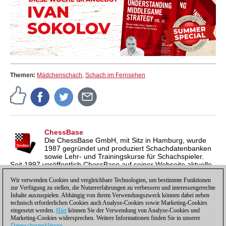
Themen:
Mädchenschach
,
Schach im Fernsehen
ChessBase
Die ChessBase GmbH, mit Sitz in Hamburg, wurde
1987 gegründet und produziert Schachdatenbanken
sowie Lehr- und Trainingskurse für Schachspieler.
Seit 1997 veröffentlich ChessBase auf seiner Webseite aktuelle
Nachrichten aus der Schachwelt. ChessBase News erscheint
inzwischen in vier Sprachen und gilt weltweit als wichtigste
Wir verwenden Cookies und vergleichbare Technologien, um bestimmte Funktionen
zur Verfügung zu stellen, die Nutzererfahrungen zu verbessern und interessengerechte
Schachnachrichtenseite.
Inhalte auszuspielen. Abhängig von ihrem Verwendungszweck können dabei neben
technisch erforderlichen Cookies auch Analyse-Cookies sowie Marketing-Cookies
eingesetzt werden.
Hier
können Sie der Verwendung von Analyse-Cookies und
Marketing-Cookies widersprechen. Weitere Informationen finden Sie in unserer
Datenschutzerklärung
.