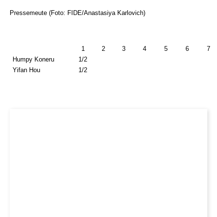
Pressemeute (Foto: FIDE/Anastasiya Karlovich)
1
2
3
4
5
6
7
Humpy Koneru
1/2
Yifan Hou
1/2