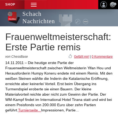
SHOP
TOGGLE
NAVIGATION
Schach
Nachrichten
Frauenweltmeisterschaft:
Erste Partie remis
von ChessBase
Gefällt mir!
|
0 Kommentare
14.11.2011 – Die heutige erste Partie der
Frauenweltmeisterschaft zwischen Weltmeisterin Yifan Hou und
Herausforderin Humpy Koneru endete mit einem Remis. Mit den
weißen Steinen wählte die Inderin die Katalanische Eröffnung,
erreichte aber keinerlei Vorteil. Erst beim Übergang ins
Turmendspiel eroberte sie einen Bauern. Der kleine
Materialvorteil reichte aber nicht zum Gewinn der Partie. Der
WM-Kampf findet im International Hotel Tirana statt und wird bei
einem Preisfonds von 200.000 Euro über zehn Partien
geführt.
Turnierseite...
Impressionen, Partie...