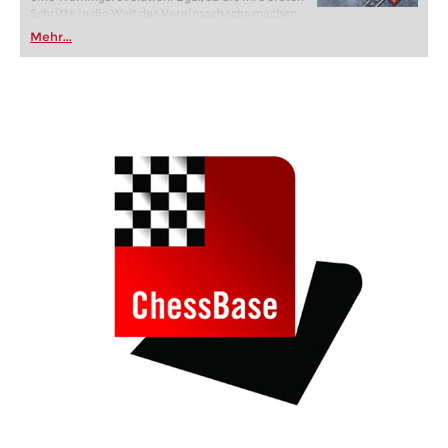
Schritte in die Welt des Vereinsschachs machen
oder bereits auf Turnierniveau spielen: Mit
Mehr...
FRITZ trainieren Sie effizienter, intelligenter und
individueller als je zuvor.