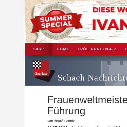
HOME
ERÖFFNUNGEN A-Z
SHOP
Schach Nachricht
Frauenweltmeister
Führung
von André Schulz