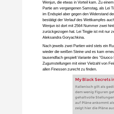
Wenjun, die etwas in Vorteil kam. Zu einem S
Partie am vergangenen Samstag, als Lei Tin
im Endspiel aber gegen den Widerstand der
bestätigt der Verlauf des Wettkampfes auch 
Wenjun ist dort mit 2564 Nummer zwei hint
zurückgezogen hat. Lei Tingjie ist mit nur
Aleksandra Goryachkina.
Nach jeweils zwei Partien wird stets ein Ru
wieder die weißen Steine und es kam erneut 
tausendfach gespielt Variante des "Giuoco P
Zugumstellungen mit einer Vielzahl von Fei
allen Finessen zurecht zu finden.
My Black Secrets i
Italienisch gilt als ge
dem wenig Figuren ge
gehaltvolle Stellunge
auf Pläne ankommt als 
zeigt hier die Pläne au