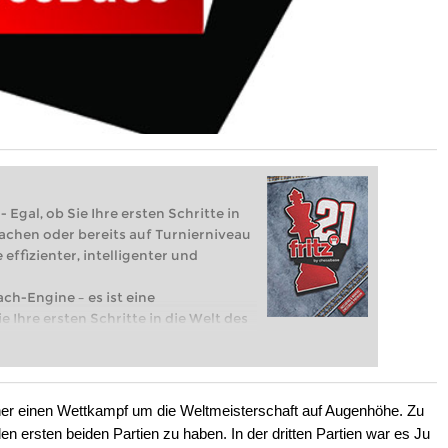
 Egal, ob Sie Ihre ersten Schritte in
achen oder bereits auf Turnierniveau
 effizienter, intelligenter und
ach-Engine – es ist eine
e Ihre ersten Schritte in die Welt des
eits auf Turnierniveau spielen: Mit
 intelligenter und individueller als je
isher einen Wettkampf um die Weltmeisterschaft auf Augenhöhe. Zu
 den ersten beiden Partien zu haben. In der dritten Partien war es Ju