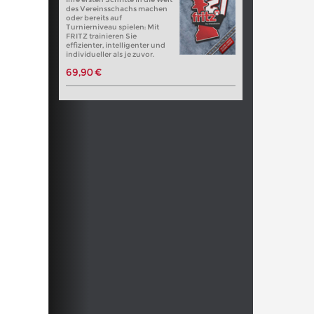
des Vereinsschachs machen
oder bereits auf
Turnierniveau spielen: Mit
FRITZ trainieren Sie
effizienter, intelligenter und
individueller als je zuvor.
69,90 €