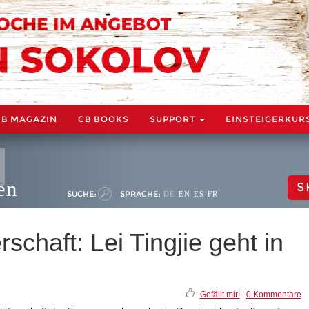
CB MAGAZIN
CB BOOKS
SUPPORT
EINSTEIGERKUR
en
S
SUCHE:
SPRACHE:
DE
EN
ES
FR
schaft: Lei Tingjie geht in
Gefällt mir!
|
0 Kommentare