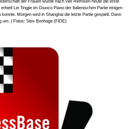
sterschaft der Frauen wurde nach vier Remisen heute die erste
rhielt Lei Tingjie im Giuoco Piano der Italienischen Partie einigen
n konnte. Morgen wird in Shanghai die letzte Partie gespielt. Dann
g um. | Fotos: Stev Bonhage (FIDE)