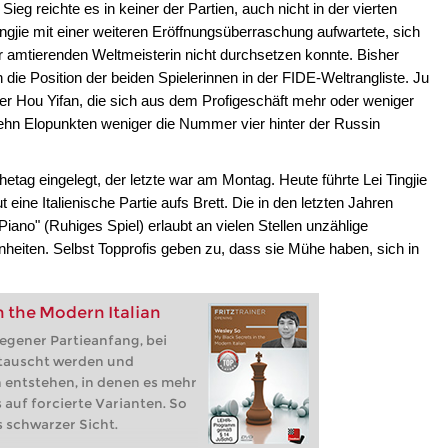
ieg reichte es in keiner der Partien, auch nicht in der vierten
gjie mit einer weiteren Eröffnungsüberraschung aufwartete, sich
 amtierenden Weltmeisterin nicht durchsetzen konnte. Bisher
die Position der beiden Spielerinnen in der FIDE-Weltrangliste. Ju
er Hou Yifan, die sich aus dem Profigeschäft mehr oder weniger
 zehn Elopunkten weniger die Nummer vier hinter der Russin
hetag eingelegt, der letzte war am Montag. Heute führte Lei Tingjie
eine Italienische Partie aufs Brett. Die in den letzten Jahren
iano" (Ruhiges Spiel) erlaubt an vielen Stellen unzählige
nheiten. Selbst Topprofis geben zu, dass sie Mühe haben, sich in
n the Modern Italian
diegener Partieanfang, bei
tauscht werden und
n entstehen, in denen es mehr
auf forcierte Varianten. So
s schwarzer Sicht.