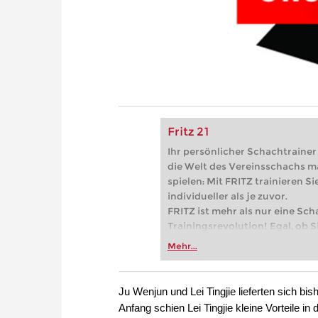
Fritz 21
Ihr persönlicher Schachtrainer -
die Welt des Vereinsschachs m
spielen: Mit FRITZ trainieren Sie
individueller als je zuvor.
FRITZ ist mehr als nur eine Sch
Trainingsrevolution! Egal, ob Si
Vereinsschachs machen oder ber
Mehr...
FRITZ trainieren Sie effizienter,
zuvor.
Ju Wenjun und Lei Tingjie lieferten sich b
Anfang schien Lei Tingjie kleine Vorteile in