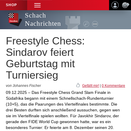
SHOP
TOGGLE
NAVIGATION
Schach
Nachrichten
Freestyle Chess:
Sindarov feiert
Geburtstag mit
Turniersieg
von Johannes Fischer
Gefällt mir!
|
0 Kommentare
09.12.2025 – Das Freestyle Chess Grand Slam Finale in
Südafrika begann mit einem Schnellschach-Rundenturnier
(10+5), das die Paarungen des Viertelfinales bestimmte. Die
drei Besten durften sich anschließend aussuchen, gegen wen
sie im Viertelfinale spielen wollten. Für Javokhir Sindarov, der
gerade den FIDE World Cup gewonnen hatte, war es ein
besonderes Turnier: Er feierte am 8. Dezember seinen 20.