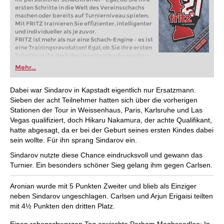
ersten Schritte in die Welt des Vereinsschachs
machen oder bereits auf Turnierniveau spielen:
Mit FRITZ trainieren Sie effizienter, intelligenter
und individueller als je zuvor.
FRITZ ist mehr als nur eine Schach-Engine – es ist
eine Trainingsrevolution! Egal, ob Sie Ihre ersten
Schritte in die Welt des Vereinsschachs machen
oder bereits auf Turnierniveau spielen: Mit
Mehr...
FRITZ trainieren Sie effizienter, intelligenter und
individueller als je zuvor.
Dabei war Sindarov in Kapstadt eigentlich nur Ersatzmann.
Sieben der acht Teilnehmer hatten sich über die vorherigen
Stationen der Tour in Weissenhaus, Paris, Karlsruhe und Las
Vegas qualifiziert, doch Hikaru Nakamura, der achte Qualifikant,
hatte abgesagt, da er bei der Geburt seines ersten Kindes dabei
sein wollte. Für ihn sprang Sindarov ein.
Sindarov nutzte diese Chance eindrucksvoll und gewann das
Turnier. Ein besonders schöner Sieg gelang ihm gegen Carlsen.
Aronian wurde mit 5 Punkten Zweiter und blieb als Einziger
neben Sindarov ungeschlagen. Carlsen und Arjun Erigaisi teilten
mit 4½ Punkten den dritten Platz.
Einen rabenschwarzen Tag erwischte Parham Maghsoodloo: In