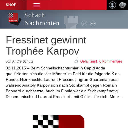
SHOP
TOGGLE
NAVIGATION
Schach
Nachrichten
Fressinet gewinnt
Trophée Karpov
von André Schulz
Gefällt mir!
|
0 Kommentare
02.11.2015 – Beim Schnellschachturnier in Cap d'Agde
qualifizierten sich die vier Männer im Feld für die folgende K.o.-
Runde. Hier knockte Laurent Fressinet Tigran Gharamian aus,
während Anatoly Karpov sich nach Stichkampf gegen Romain
Edouard durchsetzte. Auch im Finale war ein Stichkampf nötig.
Diesen entschied Laurent Fressinet - mit Glück - für sich. Mehr...