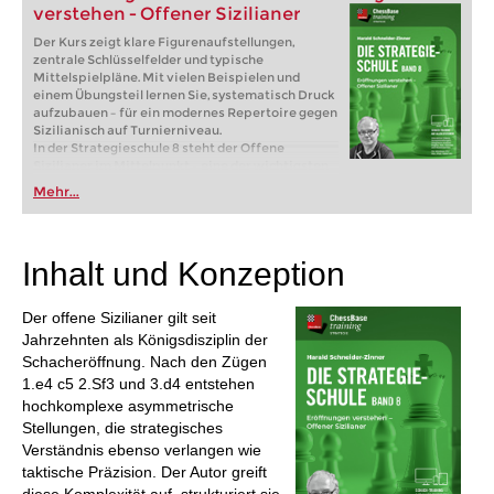
verstehen - Offener Sizilianer
Der Kurs zeigt klare Figurenaufstellungen,
zentrale Schlüsselfelder und typische
Mittelspielpläne. Mit vielen Beispielen und
einem Übungsteil lernen Sie, systematisch Druck
aufzubauen – für ein modernes Repertoire gegen
Sizilianisch auf Turnierniveau.
In der Strategieschule 8 steht der Offene
Sizilianer im Mittelpunkt – eine der wichtigsten
und dynamischsten Eröffnungen im modernen
Mehr...
Schach. Statt Varianten bis ins letzte Detail
auswendig zu lernen, vermittelt dieser Kurs
einen praxisnahen Zugang: Hauptvarianten
spielen, die dahinterliegenden Ideen verstehen
Inhalt und Konzeption
und mit gesundem Selbstvertrauen ans Brett
gehen. Ziel ist es, strategisches Verständnis und
taktische Schlagkraft zu entwickeln, nicht bloß
Der offene Sizilianer gilt seit
Theorie zu reproduzieren.
Jahrzehnten als Königsdisziplin der
Kostenloses Beispielvideo:
Einführung
Kostenloses Beispielvideo:
Figurenopfer auf d5
Schacheröffnung. Nach den Zügen
1.e4 c5 2.Sf3 und 3.d4 entstehen
hochkomplexe asymmetrische
Stellungen, die strategisches
Verständnis ebenso verlangen wie
taktische Präzision. Der Autor greift