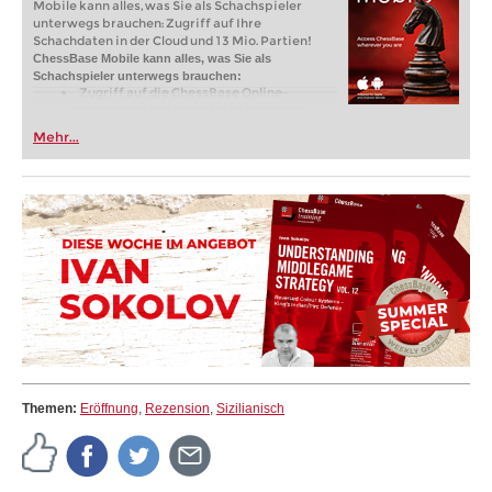
Mobile kann alles, was Sie als Schachspieler
unterwegs brauchen: Zugriff auf Ihre
Schachdaten in der Cloud und 13 Mio. Partien!
ChessBase Mobile kann alles, was Sie als
Schachspieler unterwegs brauchen:
Zugriff auf die ChessBase Online-
Datenbank mit mehr als 13 Millionen
Partien: Suchen Sie nach Spielern,
Mehr...
Stellungen, Eröffnungen etc.
Speichern Sie eigene Partien und
Analysen in Cloud-Datenbanken -
Synchronisieren Sie Ihre persönlichen
Datenbanken über alle Geräte
Analysieren Sie Ihre Partien mit der
eingebauten Engine
Live-Eröffnungsbuch: Nutzen Sie die
umfassendste und aktuellste Statistik für
jede Eröffnungsstellung
Zugriff auf Ihr Eröffnungsrepertoire in
der Cloud: Erstellen und bearbeiten Sie Ihr
persönliches Eröffnungsrepertoire
300 Eröffnungsübersichten mit
Repertoirevorschlägen: Einsteigen in
neue Systeme!
Eröffnungsvarianten trainieren mit drei
Modi.
Themen:
Eröffnung
,
Rezension
,
Sizilianisch
Erweiterte Notation: Fügen Sie
Kommentare, Symbole, Varianten, Pfeile
und Markierungen zu Ihren Partien hinzu
Erweiterte Freigabeoptionen: Teilen Sie
Partien und Stellungen per Link, Bild, GIF,
FEN oder QR-Code