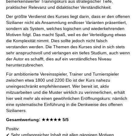
bemerkenswerter Trainingskurs aus strategischer Tiefe,
praktischer Relevanz und didaktischer Verständlichkeit.
Der größte Verdienst des Kurses liegt darin, dass er den offenen
Sizilianer nicht als Ansammlung endloser Varianten präsentiert,
sondern als System, welches logischen und wiederkehrenden
Motiven folgt. Das macht Spaß, weil es der Verteidigung etwas
die Komplexität nimmt. Dies sollte jedoch nicht falsch
verstanden werden. Die Themen des Kurses sind in sich stets
sehr anspruchsvoll und verlangen ein tiefes Studium, auch wenn
der Autor es schafft, dies auf ein verständliches Niveau
herunterzubrechen.
Für ambitionierte Vereinsspieler, Trainer und Turnierspieler
zwischen etwa 1800 und 2200 Elo ist der Kurs nahezu
uneingeschränkt empfehlenswert. Wer bereit ist, aktiv
mitzuarbeiten und die Muster wirklich zu verinnerlichen, erhält
hier weit mehr als einen gewöhnlichen Eröffnungskurs: nämlich
eine systematische Einführung in die Denkweise des offenen
Sizilianers.
Gesamtwertung:
★★★★★
5/5
Positiv:
✔ Sehr umfangreicher Inhalt mit allen gängigen Motiven