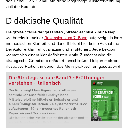
den Hebel …d5. Genau auf diese langfristige Mustererkennung
zielt der Kurs ab.
Didaktische Qualität
Die große Stärke der gesamten „Strategieschule“-Reihe liegt,
wie bereits in meiner
Rezension zum 7. Band
aufgezeigt, in ihrer
methodischen Klarheit, und Band 8 bildet hier keine Ausnahme.
Der Autor erklärt ruhig, präzise und strukturiert. Jede Lektion
widmet sich einem klar definierten Motiv. Zunächst wird die
strategische Grundidee erläutert, anschließend folgen mehrere
illustrative Partien, in denen das Motiv praktisch umgesetzt wird.
Die Strategieschule Band 7 - Eröffnungen
verstehen - Italienisch
Der Kurs zeigt klare Figurenaufstellungen,
zentrale Schlüsselfelder und typische
Mittelspielpläne. Mit vielen Beispielen und
einem Übungsteil lernen Sie, systematisch Druck
aufzubauen – für ein modernes Italienisch-
Repertoire auf Turnierniveau.
Die italienische Partie ist eine der ältesten und
zugleich modernsten Eröffnungen der
Schachgeschichte. Lange Zeit als harmlos