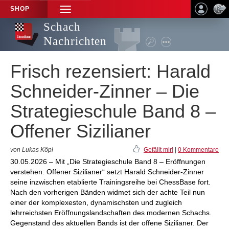
SHOP
TOGGLE
NAVIGATION
Schach
Nachrichten
Frisch rezensiert: Harald
Schneider-Zinner – Die
Strategieschule Band 8 –
Offener Sizilianer
von Lukas Köpl
Gefällt mir!
|
0 Kommentare
30.05.2026 – Mit „Die Strategieschule Band 8 – Eröffnungen
verstehen: Offener Sizilianer“ setzt Harald Schneider-Zinner
seine inzwischen etablierte Trainingsreihe bei ChessBase fort.
Nach den vorherigen Bänden widmet sich der achte Teil nun
einer der komplexesten, dynamischsten und zugleich
lehrreichsten Eröffnungslandschaften des modernen Schachs.
Gegenstand des aktuellen Bands ist der offene Sizilianer. Der