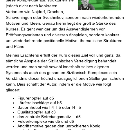
diese Komplexität auf, strukturiert sie
jedoch nicht nach konkreten
Varianten wie Najdorf, Drachen,
Scheveningen oder Sveshnikov, sondern nach wiederkehrenden
Motiven und Ideen. Genau hierin liegt die größte Stärke des
Kurses. Es geht weniger um das Auswendiglernen von
Eröffnungsvarianten und diversen Abspielen, sondern konkret
um wiederkehrende positionelle Motive, thematische Strukturen
und Pläne.
Meines Erachtens erfüllt der Kurs dieses Ziel voll und ganz, da
sämtliche Abspiele der Sizilianischen Verteidigung behandelt
werden und man somit sowohl innerhalb seines eigenen
Systems als auch des gesamten Sizilianisch-Komplexes sein
Verständnis dieser höchst unausgeglichenen Stellungen schulen
kann. Dies schafft der Autor, indem er die Motive wie folgt
gliedert:
Figurenopfer auf d5
Läufereinschläge auf b5
Bauernhebel wie h4–h5 oder f4–f5
Qualitätsopfer auf c3
das zentrale Befreiungsmotiv …d5
Felderkomplexe wie d5 und d6
Angriffsmotive gegen den unrochierten König