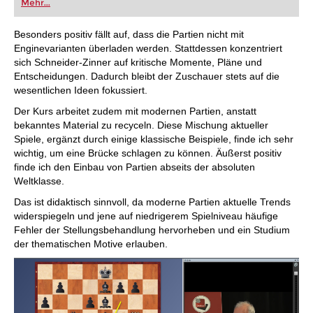
Mehr...
angesehen, ist es heute fester Bestandteil der
Weltelite und aus der Turnierpraxis nicht mehr
wegzudenken. In diesem Kurs erklärt Harald
Besonders positiv fällt auf, dass die Partien nicht mit
Schneider-Zinner warum gerade diese ruhigen
Enginevarianten überladen werden. Stattdessen konzentriert
Hauptvarianten enormes strategisches
sich Schneider-Zinner auf kritische Momente, Pläne und
Potenzial bieten – für Weiß wie für Schwarz.
Entscheidungen. Dadurch bleibt der Zuschauer stets auf die
Kostenloses Beispielvideo:
Einführung
Kostenloses Beispielvideo:
Italienischer
wesentlichen Ideen fokussiert.
Springer
Der Kurs arbeitet zudem mit modernen Partien, anstatt
bekanntes Material zu recyceln. Diese Mischung aktueller
Spiele, ergänzt durch einige klassische Beispiele, finde ich sehr
wichtig, um eine Brücke schlagen zu können. Äußerst positiv
finde ich den Einbau von Partien abseits der absoluten
Weltklasse.
Das ist didaktisch sinnvoll, da moderne Partien aktuelle Trends
widerspiegeln und jene auf niedrigerem Spielniveau häufige
Fehler der Stellungsbehandlung hervorheben und ein Studium
der thematischen Motive erlauben.