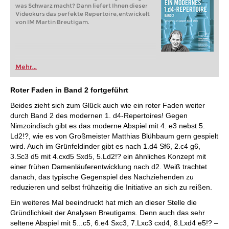
was Schwarz macht? Dann liefert Ihnen dieser
Videokurs das perfekte Repertoire, entwickelt
von IM Martin Breutigam.
Mehr...
Roter Faden in Band 2 fortgeführt
Beides zieht sich zum Glück auch wie ein roter Faden weiter
durch Band 2 des modernen 1. d4-Repertoires! Gegen
Nimzoindisch gibt es das moderne Abspiel mit 4. e3 nebst 5.
Ld2!?, wie es von Großmeister Matthias Blühbaum gern gespielt
wird. Auch im Grünfeldinder gibt es nach 1.d4 Sf6, 2.c4 g6,
3.Sc3 d5 mit 4.cxd5 Sxd5, 5.Ld2!? ein ähnliches Konzept mit
einer frühen Damenläuferentwicklung nach d2. Weiß trachtet
danach, das typische Gegenspiel des Nachziehenden zu
reduzieren und selbst frühzeitig die Initiative an sich zu reißen.
Ein weiteres Mal beeindruckt hat mich an dieser Stelle die
Gründlichkeit der Analysen Breutigams. Denn auch das sehr
seltene Abspiel mit 5...c5, 6.e4 Sxc3, 7.Lxc3 cxd4, 8.Lxd4 e5!? –