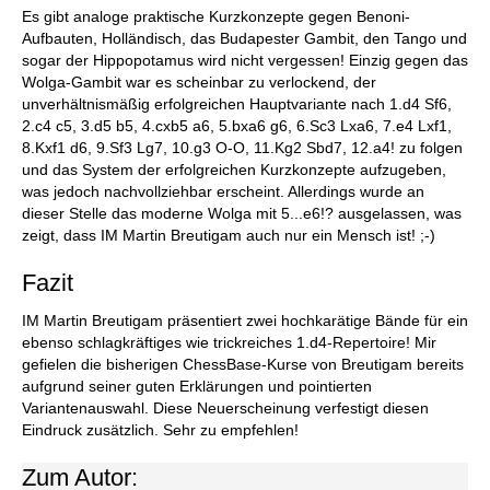
Schachmeister aus dem 18. Jahrhundert.
Es gibt analoge praktische Kurzkonzepte gegen Benoni-
Aufbauten, Holländisch, das Budapester Gambit, den Tango und
sogar der Hippopotamus wird nicht vergessen! Einzig gegen das
Wolga-Gambit war es scheinbar zu verlockend, der
unverhältnismäßig erfolgreichen Hauptvariante nach 1.d4 Sf6,
2.c4 c5, 3.d5 b5, 4.cxb5 a6, 5.bxa6 g6, 6.Sc3 Lxa6, 7.e4 Lxf1,
8.Kxf1 d6, 9.Sf3 Lg7, 10.g3 O-O, 11.Kg2 Sbd7, 12.a4! zu folgen
und das System der erfolgreichen Kurzkonzepte aufzugeben,
was jedoch nachvollziehbar erscheint. Allerdings wurde an
dieser Stelle das moderne Wolga mit 5...e6!? ausgelassen, was
zeigt, dass IM Martin Breutigam auch nur ein Mensch ist! ;-)
Fazit
IM Martin Breutigam präsentiert zwei hochkarätige Bände für ein
ebenso schlagkräftiges wie trickreiches 1.d4-Repertoire! Mir
gefielen die bisherigen ChessBase-Kurse von Breutigam bereits
aufgrund seiner guten Erklärungen und pointierten
Variantenauswahl. Diese Neuerscheinung verfestigt diesen
Eindruck zusätzlich. Sehr zu empfehlen!
Zum Autor: