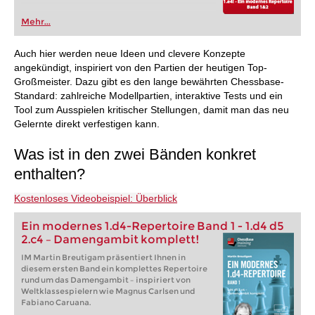
Mehr...
Auch hier werden neue Ideen und clevere Konzepte
angekündigt, inspiriert von den Partien der heutigen Top-
Großmeister. Dazu gibt es den lange bewährten Chessbase-
Standard: zahlreiche Modellpartien, interaktive Tests und ein
Tool zum Ausspielen kritischer Stellungen, damit man das neu
Gelernte direkt verfestigen kann.
Was ist in den zwei Bänden konkret
enthalten?
Kostenloses Videobeispiel: Überblick
Ein modernes 1.d4-Repertoire Band 1 - 1.d4 d5
2.c4 – Damengambit komplett!
IM Martin Breutigam präsentiert Ihnen in
diesem ersten Band ein komplettes Repertoire
rund um das Damengambit – inspiriert von
Weltklassespielern wie Magnus Carlsen und
Fabiano Caruana.