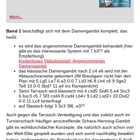
Mehr...
Band 1
beschäftigt sich mit dem Damengambit komplett, das
heißt:
es wird das angenommene Damengambit behandelt (hier
gibt es das interessante System mit 7.b3!? als
Empfehlung)
Kostenloses Videobeispiel: Angenommenes
Damengambit
das klassische Damengambit nach 2.c4 e6 wird mit der
Abtauschvariante gekontert (IM Breutigam rückt hier den
Plan mit 5.Lg5 Le7 6.e3 0-0 7.Ld3 h6 8.Lh4 c6 9.Sge2
Te8 10.0-0 Sbd7 11.a4 ins Rampenlicht)
Semi-Tarrasch wird klassisch mit 4.cxd5 Sxd5 5.e4 Sxc3
6.bxc3 c5 7.Sf3 cxd4 8.cxd4 Lb4+ 9.Ld2 Lxd2+ 10.Dxd2
0-0 11.Lc4 hinterfragt
auf Slawisch folgt 3.Sc3 Sf6, e3!?
Auch gegen die Tarrasch-Verteidigung und das zuletzt auch im
Turnierschach häufiger anzutreffende Schara-Henning-Gambit
gibt es wohldurchdachte Konzepte, die natürlich auch schon von
der Welt-Elite gespielt wurden und sich somit nachhaltig bewährt
haben. Insbesondere die Entscheidung für das moderne 6.dxc5