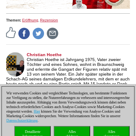
Themen:
Eröffnung
,
Rezension
Christian Hoethe
Christian Hoethe ist Jahrgang 1975, Vater zweier
Töchter und eines Sohnes, wohnt in Braunschweig
und erlernte die Gangart der Figuren relativ spät mit
13 von seinem Vater. Ein Jahr später spielte in der
Schach-AG seines damaligen Erdkundelehrers, mit dem er auch
heute noch ab und zu eine Partie spielt. Mit 15 landete er Dank
seines Mathe-Nachhilfelehrers (!) endlich in einem Verein. Er
brachte es zu seinen besten Zeiten auf eine Elo-Zahl von 2247
Wir verwenden Cookies und vergleichbare Technologien, um bestimmte Funktionen
zur Verfügung zu stellen, die Nutzererfahrungen zu verbessern und interessengerechte
und spielt für den SC Wolfsburg.
Inhalte auszuspielen. Abhängig von ihrem Verwendungszweck können dabei neben
technisch erforderlichen Cookies auch Analyse-Cookies sowie Marketing-Cookies
eingesetzt werden.
Hier
können Sie der Verwendung von Analyse-Cookies und
Marketing-Cookies widersprechen. Weitere Informationen finden Sie in unserer
Datenschutzerklärung
.
Datenschutzhinweis
|
Impressum
|
Kontakt
|
Cookies Management
|
Lizenzen
|
Detaillierte
Alles
Alles
Compliance Hotline
|
Home