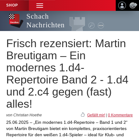
SHOP
TOGGLE
NAVIGATION
Schach
Nachrichten
Frisch rezensiert: Martin
Breutigam – Ein
modernes 1.d4-
Repertoire Band 2 - 1.d4
und 2.c4 gegen (fast)
alles!
von Christian Hoethe
Gefällt mir!
|
0 Kommentare
25.06.2025 – „Ein modernes 1.d4-Repertoire – Band 1 und 2“
von Martin Breutigam bietet ein komplettes, praxisorientiertes
Repertoire für den weißen 1.d4-Spieler – ideal für Klub- und