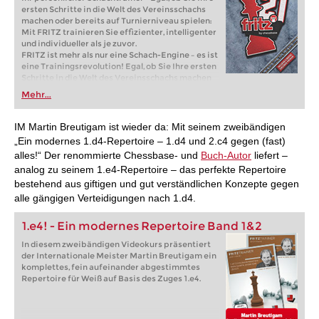
ersten Schritte in die Welt des Vereinsschachs
machen oder bereits auf Turnierniveau spielen:
Mit FRITZ trainieren Sie effizienter, intelligenter
und individueller als je zuvor.
FRITZ ist mehr als nur eine Schach-Engine – es ist
eine Trainingsrevolution! Egal, ob Sie Ihre ersten
Schritte in die Welt des Vereinsschachs machen
oder bereits auf Turnierniveau spielen: Mit
Mehr...
FRITZ trainieren Sie effizienter, intelligenter und
individueller als je zuvor.
IM Martin Breutigam ist wieder da: Mit seinem zweibändigen
„Ein modernes 1.d4-Repertoire – 1.d4 und 2.c4 gegen (fast)
alles!“ Der renommierte Chessbase- und
Buch-Autor
liefert –
analog zu seinem 1.e4-Repertoire – das perfekte Repertoire
bestehend aus giftigen und gut verständlichen Konzepte gegen
alle gängigen Verteidigungen nach 1.d4.
1.e4! - Ein modernes Repertoire Band 1&2
In diesem zweibändigen Videokurs präsentiert
der Internationale Meister Martin Breutigam ein
komplettes, fein aufeinander abgestimmtes
Repertoire für Weiß auf Basis des Zuges 1.e4.