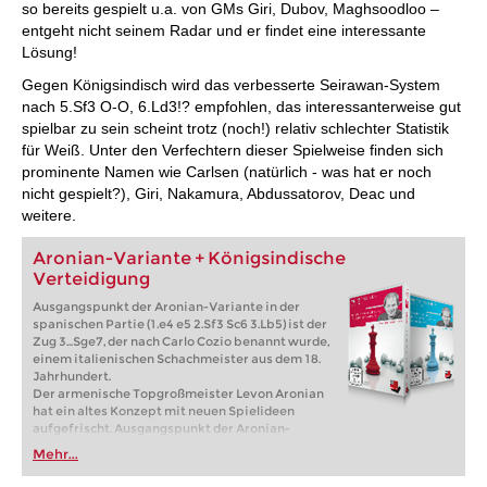
so bereits gespielt u.a. von GMs Giri, Dubov, Maghsoodloo –
entgeht nicht seinem Radar und er findet eine interessante
Lösung!
Gegen Königsindisch wird das verbesserte Seirawan-System
nach 5.Sf3 O-O, 6.Ld3!? empfohlen, das interessanterweise gut
spielbar zu sein scheint trotz (noch!) relativ schlechter Statistik
für Weiß. Unter den Verfechtern dieser Spielweise finden sich
prominente Namen wie Carlsen (natürlich - was hat er noch
nicht gespielt?), Giri, Nakamura, Abdussatorov, Deac und
weitere.
Aronian-Variante + Königsindische
Verteidigung
Ausgangspunkt der Aronian-Variante in der
spanischen Partie (1.e4 e5 2.Sf3 Sc6 3.Lb5) ist der
Zug 3...Sge7, der nach Carlo Cozio benannt wurde,
einem italienischen Schachmeister aus dem 18.
Jahrhundert.
Der armenische Topgroßmeister Levon Aronian
hat ein altes Konzept mit neuen Spielideen
aufgefrischt. Ausgangspunkt der Aronian-
Variante in der spanischen Partie (1.e4 e5 2.Sf3
Mehr...
Sc6 3.Lb5) ist der Zug 3...Sge7, der nach Carlo
Cozio benannt wurde, einem italienischen