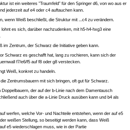
tur ist ein weiteres "Traumfeld" für den Springer d6, von wo aus er
und jederzeit auf e4 oder c4 auftauchen kann.
n, wenn Weiß beschließt, die Struktur mit ...c4 zu verändern.
t, lohnt es sich, darüber nachzudenken, mit h5-h4-hxg3 eine
.
oß im Zentrum, der Schwarz die Initiative geben kann.
evor Schwarz es geschafft hat, lang zu rochieren, kann sich der
rnwall f7/e6/f5 auf f8 oder g8 verstecken.
ingt Weiß, konkret zu handeln.
e die Zentrumsbauern mit sich bringen, oft gut für Schwarz.
n Doppelbauern, der auf der b-Linie nach dem Damentausch
schließend auch über die a-Linie Druck ausüben kann und b4 als
rauf werfen, welche Vor- und Nachteile entstehen, wenn der auf e5
 der weißen Stellung, so beseitigt werden kann, dass Weiß
f e5 wiederschlagen muss, wie in der Partie