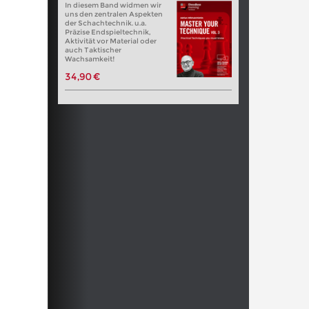
In diesem Band widmen wir
uns den zentralen Aspekten
der Schachtechnik. u.a.
Präzise Endspieltechnik,
Aktivität vor Material oder
auch Taktischer
Wachsamkeit!
34,90 €