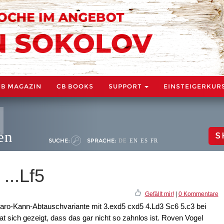
CB MAGAZIN
CB BOOKS
SUPPORT
EINSTEIGERKUR
en
S
SUCHE:
SPRACHE:
DE
EN
ES
FR
...Lf5
Gefällt mir!
|
0 Kommentare
 Caro-Kann-Abtauschvariante mit 3.exd5 cxd5 4.Ld3 Sc6 5.c3 bei
 sich gezeigt, dass das gar nicht so zahnlos ist. Roven Vogel