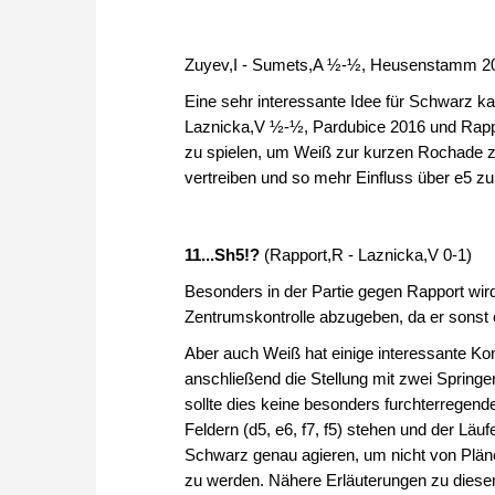
Zuyev,I - Sumets,A ½-½, Heusenstamm 2
Eine sehr interessante Idee für Schwarz k
Laznicka,V ½-½, Pardubice 2016 und Rapport
zu spielen, um Weiß zur kurzen Rochade zu
vertreiben und so mehr Einfluss über e5 zu
11...Sh5!?
(Rapport,R - Laznicka,V 0-1)
Besonders in der Partie gegen Rapport wird
Zentrumskontrolle abzugeben, da er sonst e
Aber auch Weiß hat einige interessante Ko
anschließend die Stellung mit zwei Springer
sollte dies keine besonders furchterregend
Feldern (d5, e6, f7, f5) stehen und der Läu
Schwarz genau agieren, um nicht von Plä
zu werden. Nähere Erläuterungen zu diesem