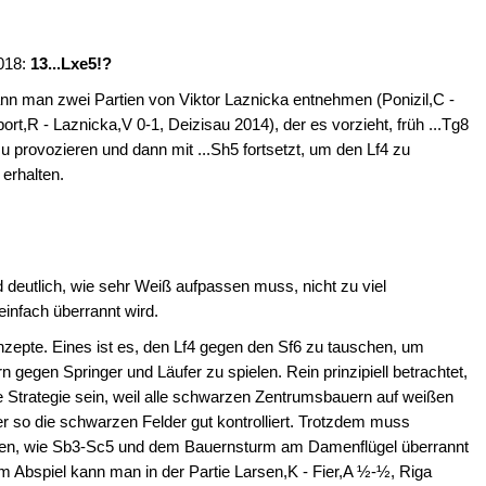
018:
13...Lxe5!?
ann man zwei Partien von Viktor Laznicka entnehmen (Ponizil,C -
,R - Laznicka,V 0-1, Deizisau 2014), der es vorzieht, früh ...Tg8
 provozieren und dann mit ...Sh5 fortsetzt, um den Lf4 zu
 erhalten.
 deutlich, wie sehr Weiß aufpassen muss, nicht zu viel
infach überrannt wird.
nzepte. Eines ist es, den Lf4 gegen den Sf6 zu tauschen, um
n gegen Springer und Läufer zu spielen. Rein prinzipiell betrachtet,
e Strategie sein, weil alle schwarzen Zentrumsbauern auf weißen
fer so die schwarzen Felder gut kontrolliert. Trotzdem muss
nen, wie Sb3-Sc5 und dem Bauernsturm am Damenflügel überrannt
 Abspiel kann man in der Partie Larsen,K - Fier,A ½-½, Riga