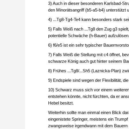
3) Auch in dieser besonderen Karlsbad-Struk
den Minorätsangriff (b5-a5-b4) unterstützt 
4) ...Tg8-Tg4-Te4 kann besonders stark sei
5) Falls Weiß nach ...Tg8 den Zug g3 spiel
potentielle Schwäche (h-Bauer) aufzulösen
6) f6/e5 ist ein sehr typischer Bauernvorst
7) Falls Weiß die Stellung mit c4 öffnet, b
schwarze König auch gut hinter seinem Baue
8) Frühes ...Tg8/...Sh5 (Laznicka-Plan) zw
9) Endspiele sind wegen der Flexibilität, di
10) Schwarz muss sich vor einem weitere
entstehen könnte, nicht fürchten, da er an
Hebel besitzt.
Weiterhin sollte man einmal einen Blick da
eingenistete Springer, meistens ein Trumpf
zwangsweise irgendwann mit dem Bauern au