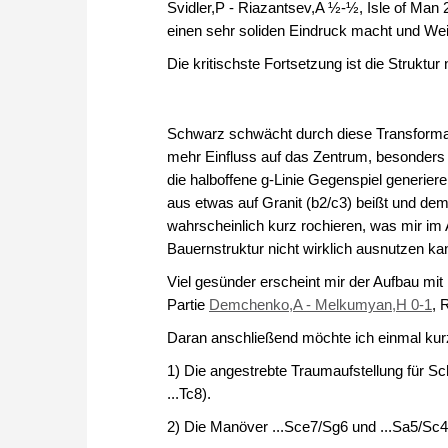
Svidler,P - Riazantsev,A ½-½, Isle of Man 
einen sehr soliden Eindruck macht und Weiß k
Die kritischste Fortsetzung ist die Struktu
Schwarz schwächt durch diese Transformatio
mehr Einfluss auf das Zentrum, besonders
die halboffene g-Linie Gegenspiel generiere
aus etwas auf Granit (b2/c3) beißt und de
wahrscheinlich kurz rochieren, was mir im
Bauernstruktur nicht wirklich ausnutzen ka
Viel gesünder erscheint mir der Aufbau mit 
Partie
Demchenko,A - Melkumyan,H 0-1
, 
Daran anschließend möchte ich einmal kur
1) Die angestrebte Traumaufstellung für Schwar
...Tc8).
2) Die Manöver ...Sce7/Sg6 und ...Sa5/Sc4 