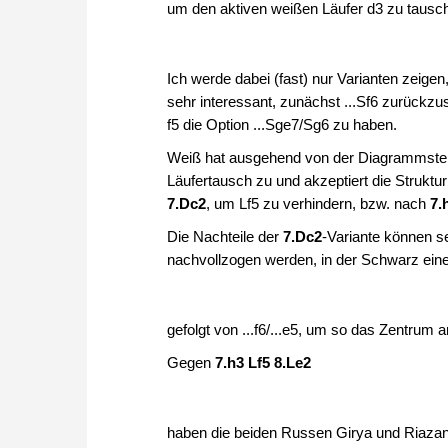
um den aktiven weißen Läufer d3 zu tausc
Ich werde dabei (fast) nur Varianten zeigen,
sehr interessant, zunächst ...Sf6 zurückzu
f5 die Option ...Sge7/Sg6 zu haben.
Weiß hat ausgehend von der Diagrammstell
Läufertausch zu und akzeptiert die Struktur
7.Dc2
, um Lf5 zu verhindern, bzw. nach
7.
Die Nachteile der
7.Dc2
-Variante können se
nachvollzogen werden, in der Schwarz einen
gefolgt von ...f6/...e5, um so das Zentrum a
Gegen
7.h3 Lf5 8.Le2
haben die beiden Russen Girya und Riazant