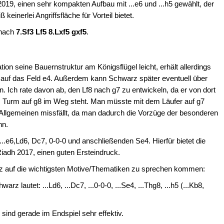
2019, einen sehr kompakten Aufbau mit ...e6 und ...h5 gewählt, der
einerlei Angriffsfläche für Vorteil bietet.
r nach
7.Sf3 Lf5 8.Lxf5 gxf5
.
n seine Bauernstruktur am Königsflügel leicht, erhält allerdings
 auf das Feld e4. Außerdem kann Schwarz später eventuell über
n. Ich rate davon ab, den Lf8 nach g7 zu entwickeln, da er von dort
m Turm auf g8 im Weg steht. Man müsste mit dem Läufer auf g7
 Allgemeinen missfällt, da man dadurch die Vorzüge der besonderen
nn.
...e6,Ld6, Dc7, 0-0-0 und anschließenden Se4. Hierfür bietet die
Riadh 2017, einen guten Ersteindruck.
z auf die wichtigsten Motive/Thematiken zu sprechen kommen:
z lautet: ...Ld6, ...Dc7, ...0-0-0, ...Se4, ...Thg8, ...h5 (...Kb8,
sind gerade im Endspiel sehr effektiv.