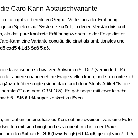
die Caro-Kann-Abtauschvariante
n einen gut vorbereiteten Gegner Vorteil aus der Eröffnung
nge an Spielern auf Systeme zurück, in denen Verständnis und
en, als das pure konkrete Eröffnungswissen. In der Folge dieses
aro-Kann eine Variante populär, die einst als ambitionslos und
xd5 cxd5 4.Ld3 Sc6 5.c3
.
 die klassischen schwarzen Antworten 5...Dc7 (verhindert Lf4)
ein oder andere unangenehme Frage stellen kann, und so konnte sich
gänzlich überzeugte (siehe dazu auch Igor Stohls Artikel "Ist die
o harmlos?" aus dem CBM 185). Es gab sogar mittlerweile sehr
 nach
5...Sf6 6.Lf4
super konkret zu lösen:
, um auf ein unterschätztes Konzept hinzuweisen, was eine Fülle
tworten mit sich bringt und es verdient, mehr in der Praxis
abei um den Aufbau
5...Sf6 (bzw. 5...g6) 6.Lf4 g6
, gefolgt von 7...Lf5,