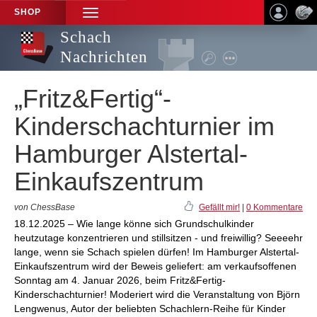
SHOP
TOGGLE
NAVIGATION
Schach
Nachrichten
„Fritz&Fertig“-
Kinderschachturnier im
Hamburger Alstertal-
Einkaufszentrum
von ChessBase
Gefällt mir!
|
0 Kommentare
18.12.2025 – Wie lange könne sich Grundschulkinder
heutzutage konzentrieren und stillsitzen - und freiwillig? Seeeehr
lange, wenn sie Schach spielen dürfen! Im Hamburger Alstertal-
Einkaufszentrum wird der Beweis geliefert: am verkaufsoffenen
Sonntag am 4. Januar 2026, beim Fritz&Fertig-
Kinderschachturnier! Moderiert wird die Veranstaltung von Björn
Lengwenus, Autor der beliebten Schachlern-Reihe für Kinder