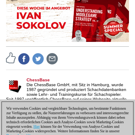
ChessBase
Die ChessBase GmbH, mit Sitz in Hamburg, wurde
1987 gegründet und produziert Schachdatenbanken
sowie Lehr- und Trainingskurse für Schachspieler.
Seit 1997 veröffentlich ChessBase auf seiner Webseite aktuelle
Nachrichten aus der Schachwelt. ChessBase News erscheint
inzwischen in vier Sprachen und gilt weltweit als wichtigste
Wir verwenden Cookies und vergleichbare Technologien, um bestimmte Funktionen
zur Verfügung zu stellen, die Nutzererfahrungen zu verbessern und interessengerechte
Schachnachrichtenseite.
Inhalte auszuspielen. Abhängig von ihrem Verwendungszweck können dabei neben
technisch erforderlichen Cookies auch Analyse-Cookies sowie Marketing-Cookies
eingesetzt werden.
Hier
können Sie der Verwendung von Analyse-Cookies und
Marketing-Cookies widersprechen. Weitere Informationen finden Sie in unserer