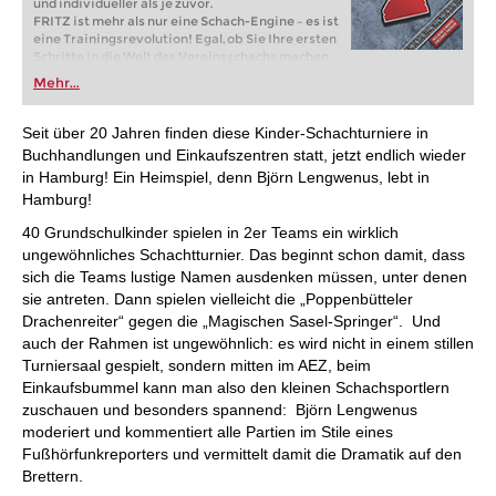
und individueller als je zuvor.
FRITZ ist mehr als nur eine Schach-Engine – es ist
eine Trainingsrevolution! Egal, ob Sie Ihre ersten
Schritte in die Welt des Vereinsschachs machen
oder bereits auf Turnierniveau spielen: Mit
Mehr...
FRITZ trainieren Sie effizienter, intelligenter und
individueller als je zuvor.
Seit über 20 Jahren finden diese Kinder-Schachturniere in
Buchhandlungen und Einkaufszentren statt, jetzt endlich wieder
in Hamburg! Ein Heimspiel, denn Björn Lengwenus, lebt in
Hamburg!
40 Grundschulkinder spielen in 2er Teams ein wirklich
ungewöhnliches Schachtturnier. Das beginnt schon damit, dass
sich die Teams lustige Namen ausdenken müssen, unter denen
sie antreten. Dann spielen vielleicht die „Poppenbütteler
Drachenreiter“ gegen die „Magischen Sasel-Springer“. Und
auch der Rahmen ist ungewöhnlich: es wird nicht in einem stillen
Turniersaal gespielt, sondern mitten im AEZ, beim
Einkaufsbummel kann man also den kleinen Schachsportlern
zuschauen und besonders spannend: Björn Lengwenus
moderiert und kommentiert alle Partien im Stile eines
Fußhörfunkreporters und vermittelt damit die Dramatik auf den
Brettern.