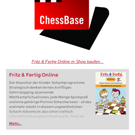
Fritz & Fertig Online m Shop kaufen...
Fritz & Fertig Online
Der Klassiker der Kinder-Schachprogramme.
Strategisch denken lernen, kniffliges
Gehirnjogging, spannende
Wettkampfsituationen, jede Menge Spielspaß
und eine gehörige Portion Schachwissen – all das
und mehr steckt in diesem ungewöhnlichen
Schach-Adventure, das schon vielfach
international ausgezeichnet wurde. Jetzt als
Browserspiel für PC, iPad, Tablet u.s.w.
Mehr...