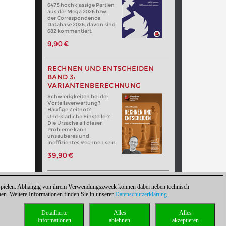
6475 hochklassige Partien
aus der Mega 2026 bzw.
der Correspondence
Database 2026, davon sind
682 kommentiert.
9,90 €
RECHNEN UND ENTSCHEIDEN
BAND 3:
VARIANTENBERECHNUNG
Schwierigkeiten bei der
Vorteilsverwertung?
Häufige Zeitnot?
Unerklärliche Einsteller?
Die Ursache all dieser
Probleme kann
unsauberes und
ineffizientes Rechnen sein.
39,90 €
zuspielen. Abhängig von ihrem Verwendungszweck können dabei neben technisch
. Weitere Informationen finden Sie in unserer
Datenschutzerklärung
.
Detaillierte
Alles
Alles
Informationen
ablehnen
akzeptieren