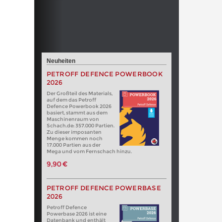
Neuheiten
PETROFF DEFENCE POWERBOOK
2026
Der Großteil des Materials,
auf dem das Petroff
Defence Powerbook 2026
basiert, stammt aus dem
Maschinenraum von
Schach.de: 357.000 Partien.
Zu dieser imposanten
Menge kommen noch
17.000 Partien aus der
Mega und vom Fernschach hinzu.
9,90 €
PETROFF DEFENCE POWERBASE
2026
Petroff Defence
Powerbase 2026 ist eine
Datenbank und enthält