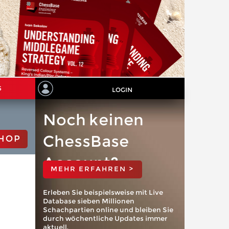
S
LOGIN
Noch keinen
ChessBase
HOP
Account?
MEHR ERFAHREN >
Erleben Sie beispielsweise mit Live
Database sieben Millionen
Schachpartien online und bleiben Sie
durch wöchentliche Updates immer
aktuell.