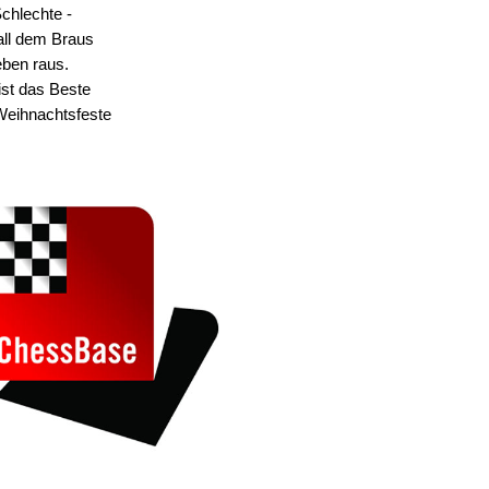
Schlechte -
all dem Braus
eben raus.
ist das Beste
Weihnachtsfeste