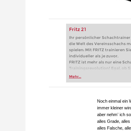
Fritz 21
Ihr persönlicher Schachtrainer -
die Welt des Vereinsschachs m
spielen: Mit FRITZ trainieren Sie
individueller als je zuvor.
FRITZ ist mehr als nur eine Sch
Trainingsrevolution! Egal, ob Si
Vereinsschachs machen oder ber
Mehr...
FRITZ trainieren Sie effizienter,
zuvor.
Noch einmal ein 
immer kleiner wir
aber nehm' ich s
alles Grade, all
alles Falsche, all