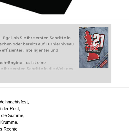
 Egal, ob Sie Ihre ersten Schritte in
achen oder bereits auf Turnierniveau
 effizienter, intelligenter und
ach-Engine – es ist eine
e Ihre ersten Schritte in die Welt des
eits auf Turnierniveau spielen: Mit
 intelligenter und individueller als je
Weihnachtsfest,
d der Rest,
o die Summe,
es Krumme,
es Rechte,