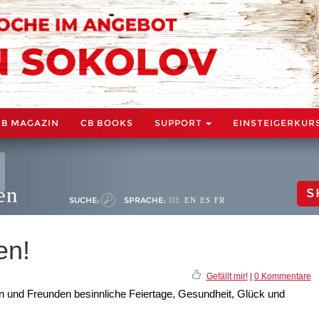
CB MAGAZIN
CB BOOKS
SUPPORT
EINSTEIGERKUR
en
S
SUCHE:
SPRACHE:
DE
EN
ES
FR
en!
Gefällt mir!
|
0 Kommentare
 und Freunden besinnliche Feiertage, Gesundheit, Glück und