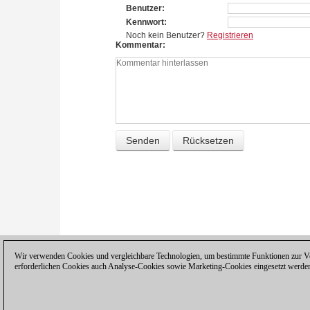
Benutzer
Kennwort
Noch kein Benutzer?
Registrieren
Kommentar
Wir verwenden Cookies und vergleichbare Technologien, um bestimmte Funktionen zur Ver
erforderlichen Cookies auch Analyse-Cookies sowie Marketing-Cookies eingesetzt werde
Datenschutzhinweis
|
Impressum
|
Ko
© 2017 ChessBase GmbH