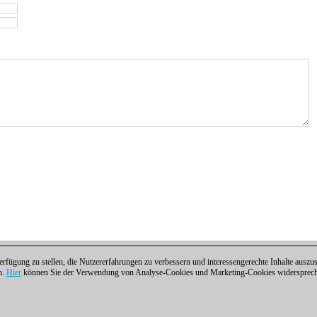
fügung zu stellen, die Nutzererfahrungen zu verbessern und interessengerechte Inhalte aus
n.
Hier
können Sie der Verwendung von Analyse-Cookies und Marketing-Cookies widersprechen
ntakt
|
Cookies Management
|
Lizenzen
|
Compliance Hotline
|
Home
 | Osterbekstraße 90a | 22083 Hamburg | Deutschland