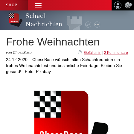
SHOP
TOGGLE
NAVIGATION
Schach
Nachrichten
Frohe Weihnachten
von ChessBase
Gefällt mir!
|
2 Kommentare
24.12.2020 – ChessBase wünscht allen Schachfreunden ein
frohes Weihnachtsfest und besinnliche Feiertage. Bleiben Sie
gesund! | Foto: Pixabay