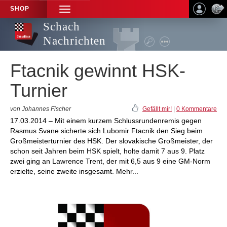
SHOP
TOGGLE
NAVIGATION
Schach
Nachrichten
Ftacnik gewinnt HSK-
Turnier
von Johannes Fischer
Gefällt mir!
|
0 Kommentare
17.03.2014 – Mit einem kurzem Schlussrundenremis gegen
Rasmus Svane sicherte sich Lubomir Ftacnik den Sieg beim
Großmeisterturnier des HSK. Der slovakische Großmeister, der
schon seit Jahren beim HSK spielt, holte damit 7 aus 9. Platz
zwei ging an Lawrence Trent, der mit 6,5 aus 9 eine GM-Norm
erzielte, seine zweite insgesamt. Mehr...