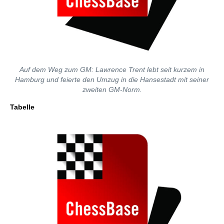
Auf dem Weg zum GM: Lawrence Trent lebt seit kurzem in
Hamburg und feierte den Umzug in die Hansestadt mit seiner
zweiten GM-Norm.
Tabelle