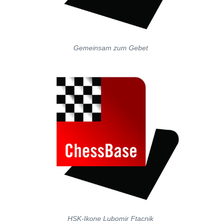
Gemeinsam zum Gebet
HSK-Ikone Lubomir Ftacnik