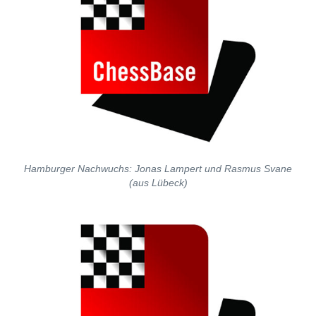
Hamburger Nachwuchs: Jonas Lampert und Rasmus Svane
(aus Lübeck)