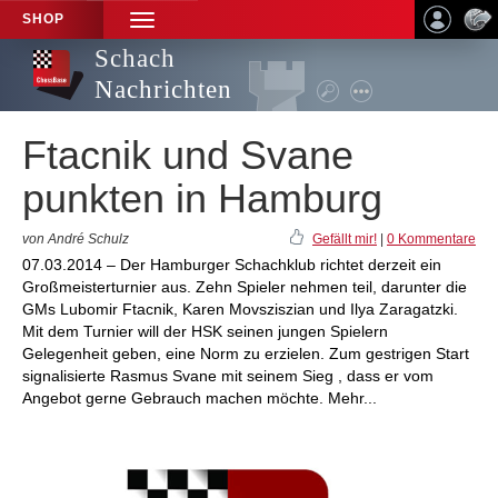
SHOP
TOGGLE
NAVIGATION
Schach
Nachrichten
Ftacnik und Svane
punkten in Hamburg
von André Schulz
Gefällt mir!
|
0 Kommentare
07.03.2014 – Der Hamburger Schachklub richtet derzeit ein
Großmeisterturnier aus. Zehn Spieler nehmen teil, darunter die
GMs Lubomir Ftacnik, Karen Movsziszian und Ilya Zaragatzki.
Mit dem Turnier will der HSK seinen jungen Spielern
Gelegenheit geben, eine Norm zu erzielen. Zum gestrigen Start
signalisierte Rasmus Svane mit seinem Sieg , dass er vom
Angebot gerne Gebrauch machen möchte. Mehr...