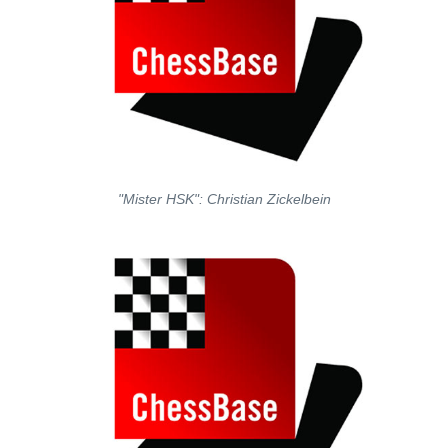
"Mister HSK": Christian Zickelbein